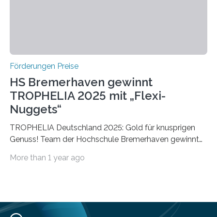
Förderungen Preise
HS Bremerhaven gewinnt
TROPHELIA 2025 mit „Flexi-
Nuggets“
TROPHELIA Deutschland 2025: Gold für knusprigen
Genuss! Team der Hochschule Bremerhaven gewinnt
mit “Flexi-Nuggets” und vertritt Deutschland bei
More than 1 year ago
ECOTROPHELIAMit der Produktidee “Flexi-Nuggets”
gewinnt das Studierenden-Team der Hochschule
Bremerhaven den diesjährigen TROPHELIA-
Wettbewerb. Der Ideenwettbewerb richtet sich an
Studierende der Lebensmittelwissenschaften und