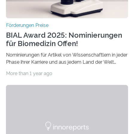
Förderungen Preise
BIAL Award 2025: Nominierungen
für Biomedizin Offen!
Nominierungen für Artikel von Wissenschaftlern in jeder
Phase ihrer Karriere und aus jedem Land der Welt
willkommen sind Dieser internationale Preis wurde ins
More than 1 year ago
Leben gerufen, um die bemerkenswertesten
wissenschaftlichen Entdeckungen im biomedizinischen
Bereich auszuzeichnen. Er hat sich einen wachsenden
Ruf als Vorstufe zum Nobelpreis erarbeitet, da er in
einer früheren Ausgabe zwei Autoren auszeichnete, die
später mit dem Nobelpreis für Medizin geehrt wurden.
Die vierte Ausgabe des internationalen Preises der BIAL
Foundation, des BIAL Award in Biomedicine ist in
vollem…