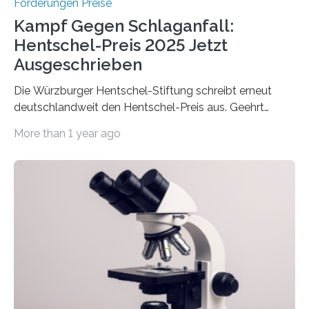
Förderungen Preise
Kampf Gegen Schlaganfall:
Hentschel-Preis 2025 Jetzt
Ausgeschrieben
Die Würzburger Hentschel-Stiftung schreibt erneut
deutschlandweit den Hentschel-Preis aus. Geehrt
werden soll eine herausragende Doktorarbeit oder eine
More than 1 year ago
hochrangige wissenschaftliche Publikation zum Thema
Schlaganfall. Die Hentschel-Stiftung „Kampf dem
Schlaganfall“ mit Sitz in Würzburg fördert die
Schlaganfallforschung, um die Behandlung der
Betroffenen zu verbessern. Dazu schreibt sie auch in
diesem Jahr wieder deutschlandweit den Hentschel-
Preis aus. Er richtet sich gezielt an jüngere
Forscherinnen und Forscher unter 40 Jahren. Geehrt
werden soll eine herausragende Doktorarbeit oder eine
hochrangige wissenschaftliche Publikation zum Thema
Schlaganfall….