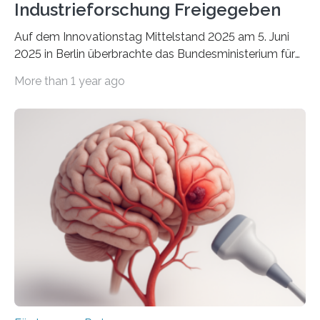
Industrieforschung Freigegeben
Auf dem Innovationstag Mittelstand 2025 am 5. Juni
2025 in Berlin überbrachte das Bundesministerium für
Wirtschaft und Energie eine gute Nachricht:
More than 1 year ago
Überplanmäßige Verpflichtungsermächtigungen in
Höhe von bis zu 272 Millionen Euro wurden in dieser
Woche vom Haushaltsausschuss freigegeben – unter
anderem zur Unterstützung der
Industrieforschungsprogramme Industrielle
Gemeinschaftsforschung (IGF), Zentrales
Innovationsprogramm Mittelstand (ZIM) und
Innovationskompetenz INNO-KOM. Auf dem
Innovationstag Mittelstand 2025 am 5. Juni 2025 in
Berlin überbrachte das Bundesministerium für
Wirtschaft und Energie eine gute Nachricht:
Überplanmäßige Verpflichtungsermächtigungen in
Höhe…