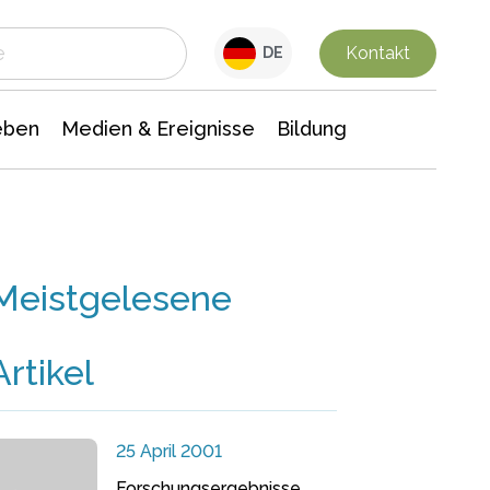
 Leben
Medien & Ereignisse
Interdisziplinäre Forschung
Veranstaltungsnachrichten
n Chemie
Gesellschaftswissenschaften
Kontakt
DE
eben
Medien & Ereignisse
Bildung
Meistgelesene
Artikel
25 April 2001
Forschungsergebnisse