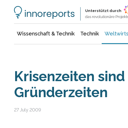
Wissenschaft & Technik
Informationstechnologie
Energie & Elektrotechnik
Unterstützt durch
das revolutionäre Proje
Wissenschaft & Technik
Technik
Weltwirts
Krisenzeiten sind
Gründerzeiten
27 July 2009