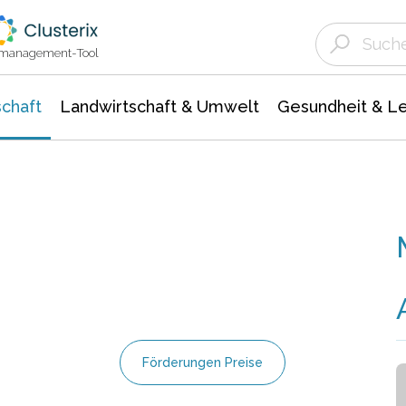
Landwirtschaft & Umwelt
Gesundheit &
Agrar- Forstwissenschaften
Unternehmensmeldungen
Biowissenschafte
Ökologie Umwelt- Naturschutz
ktmanagement-Tool
chaft
Landwirtschaft & Umwelt
Gesundheit & L
Förderungen Preise