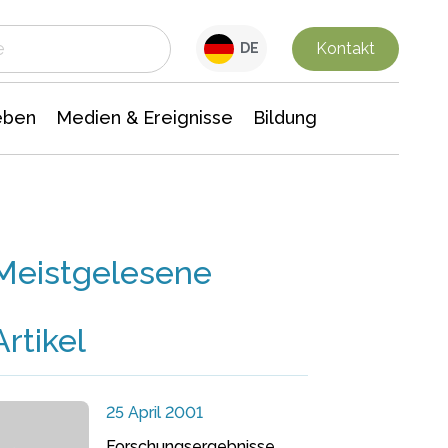
 Leben
Medien & Ereignisse
Interdisziplinäre Forschung
Veranstaltungsnachrichten
n Chemie
Gesellschaftswissenschaften
Kontakt
DE
eben
Medien & Ereignisse
Bildung
Meistgelesene
Artikel
25 April 2001
Forschungsergebnisse