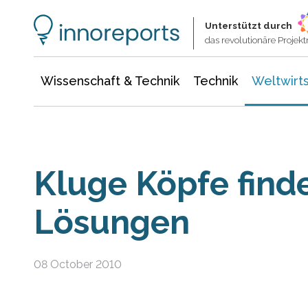
Wissenschaft & Technik
Informationstechnologie
Energie & Elektrotechnik
Unterstützt durch
das revolutionäre Proje
Wissenschaft & Technik
Technik
Weltwirts
Kluge Köpfe find
Lösungen
08 October 2010