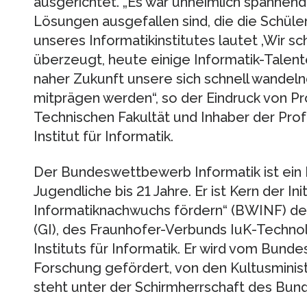
ausgerichtet. „Es war unheimlich spannend 
Lösungen ausgefallen sind, die die Schüle
unseres Informatikinstitutes lautet ‚Wir sc
überzeugt, heute einige Informatik-Talent
naher Zukunft unsere sich schnell wandeln
mitprägen werden“, so der Eindruck von Pr
Technischen Fakultät und Inhaber der Pro
Institut für Informatik.
Der Bundeswettbewerb Informatik ist ein 
Jugendliche bis 21 Jahre. Er ist Kern der In
Informatiknachwuchs fördern“ (BWINF) der 
(GI), des Fraunhofer-Verbunds IuK-Techno
Instituts für Informatik. Er wird vom Bund
Forschung gefördert, von den Kultusminist
steht unter der Schirmherrschaft des Bun