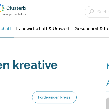
Landwirtschaft & Umwelt
Gesundheit &
Agrar- Forstwissenschaften
Unternehmensmeldungen
Biowissenschafte
Ökologie Umwelt- Naturschutz
ktmanagement-Tool
chaft
Landwirtschaft & Umwelt
Gesundheit & L
en kreative
Förderungen Preise