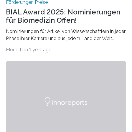
Förderungen Preise
BIAL Award 2025: Nominierungen
für Biomedizin Offen!
Nominierungen für Artikel von Wissenschaftlern in jeder
Phase ihrer Karriere und aus jedem Land der Welt
willkommen sind Dieser internationale Preis wurde ins
More than 1 year ago
Leben gerufen, um die bemerkenswertesten
wissenschaftlichen Entdeckungen im biomedizinischen
Bereich auszuzeichnen. Er hat sich einen wachsenden
Ruf als Vorstufe zum Nobelpreis erarbeitet, da er in
einer früheren Ausgabe zwei Autoren auszeichnete, die
später mit dem Nobelpreis für Medizin geehrt wurden.
Die vierte Ausgabe des internationalen Preises der BIAL
Foundation, des BIAL Award in Biomedicine ist in
vollem…