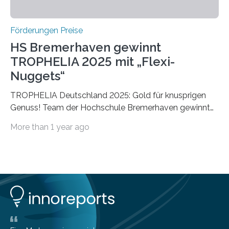
Förderungen Preise
HS Bremerhaven gewinnt
TROPHELIA 2025 mit „Flexi-
Nuggets“
TROPHELIA Deutschland 2025: Gold für knusprigen
Genuss! Team der Hochschule Bremerhaven gewinnt
mit “Flexi-Nuggets” und vertritt Deutschland bei
More than 1 year ago
ECOTROPHELIAMit der Produktidee “Flexi-Nuggets”
gewinnt das Studierenden-Team der Hochschule
Bremerhaven den diesjährigen TROPHELIA-
Wettbewerb. Der Ideenwettbewerb richtet sich an
Studierende der Lebensmittelwissenschaften und
wurde zum 16. Mal durch den Forschungskreis der
Ernährungsindustrie e. V. (FEI) ausgerichtet. “Flexi-
Nuggets” stehen für innovative Lebensmittel, die