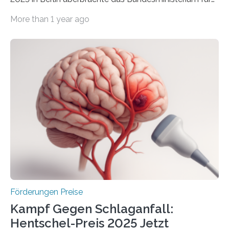
Wirtschaft und Energie eine gute Nachricht:
More than 1 year ago
Überplanmäßige Verpflichtungsermächtigungen in
Höhe von bis zu 272 Millionen Euro wurden in dieser
Woche vom Haushaltsausschuss freigegeben – unter
anderem zur Unterstützung der
Industrieforschungsprogramme Industrielle
Gemeinschaftsforschung (IGF), Zentrales
Innovationsprogramm Mittelstand (ZIM) und
Innovationskompetenz INNO-KOM. Auf dem
Innovationstag Mittelstand 2025 am 5. Juni 2025 in
Berlin überbrachte das Bundesministerium für
Wirtschaft und Energie eine gute Nachricht:
Überplanmäßige Verpflichtungsermächtigungen in
Höhe…
Förderungen Preise
Kampf Gegen Schlaganfall:
Hentschel-Preis 2025 Jetzt