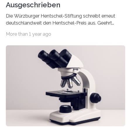
Ausgeschrieben
Die Würzburger Hentschel-Stiftung schreibt erneut
deutschlandweit den Hentschel-Preis aus. Geehrt
werden soll eine herausragende Doktorarbeit oder eine
More than 1 year ago
hochrangige wissenschaftliche Publikation zum Thema
Schlaganfall. Die Hentschel-Stiftung „Kampf dem
Schlaganfall“ mit Sitz in Würzburg fördert die
Schlaganfallforschung, um die Behandlung der
Betroffenen zu verbessern. Dazu schreibt sie auch in
diesem Jahr wieder deutschlandweit den Hentschel-
Preis aus. Er richtet sich gezielt an jüngere
Forscherinnen und Forscher unter 40 Jahren. Geehrt
werden soll eine herausragende Doktorarbeit oder eine
hochrangige wissenschaftliche Publikation zum Thema
Schlaganfall….