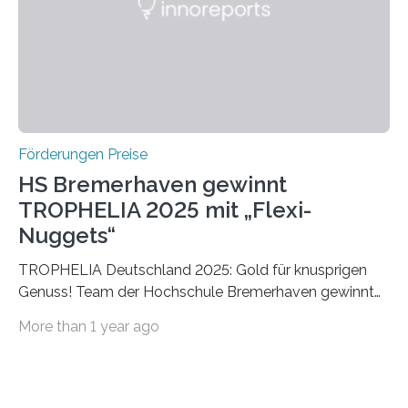
Foundation, des BIAL Award in Biomedicine ist in
vollem…
Förderungen Preise
HS Bremerhaven gewinnt
TROPHELIA 2025 mit „Flexi-
Nuggets“
TROPHELIA Deutschland 2025: Gold für knusprigen
Genuss! Team der Hochschule Bremerhaven gewinnt
mit “Flexi-Nuggets” und vertritt Deutschland bei
More than 1 year ago
ECOTROPHELIAMit der Produktidee “Flexi-Nuggets”
gewinnt das Studierenden-Team der Hochschule
Bremerhaven den diesjährigen TROPHELIA-
Wettbewerb. Der Ideenwettbewerb richtet sich an