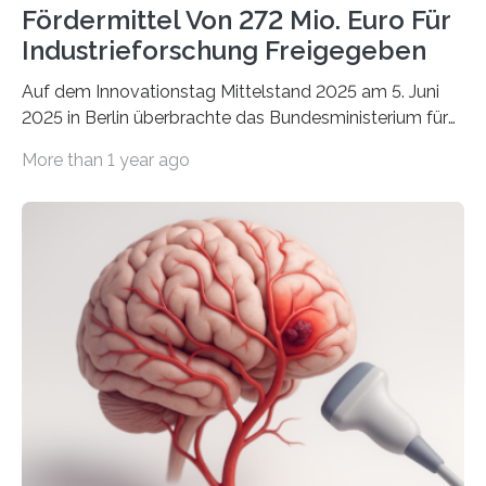
Fördermittel Von 272 Mio. Euro Für
Industrieforschung Freigegeben
Auf dem Innovationstag Mittelstand 2025 am 5. Juni
2025 in Berlin überbrachte das Bundesministerium für
Wirtschaft und Energie eine gute Nachricht:
More than 1 year ago
Überplanmäßige Verpflichtungsermächtigungen in
Höhe von bis zu 272 Millionen Euro wurden in dieser
Woche vom Haushaltsausschuss freigegeben – unter
anderem zur Unterstützung der
Industrieforschungsprogramme Industrielle
Gemeinschaftsforschung (IGF), Zentrales
Innovationsprogramm Mittelstand (ZIM) und
Innovationskompetenz INNO-KOM. Auf dem
Innovationstag Mittelstand 2025 am 5. Juni 2025 in
Berlin überbrachte das Bundesministerium für
Wirtschaft und Energie eine gute Nachricht:
Überplanmäßige Verpflichtungsermächtigungen in
Höhe…