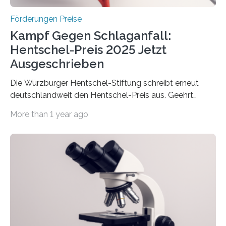
Förderungen Preise
Kampf Gegen Schlaganfall:
Hentschel-Preis 2025 Jetzt
Ausgeschrieben
Die Würzburger Hentschel-Stiftung schreibt erneut
deutschlandweit den Hentschel-Preis aus. Geehrt
werden soll eine herausragende Doktorarbeit oder eine
More than 1 year ago
hochrangige wissenschaftliche Publikation zum Thema
Schlaganfall. Die Hentschel-Stiftung „Kampf dem
Schlaganfall“ mit Sitz in Würzburg fördert die
Schlaganfallforschung, um die Behandlung der
Betroffenen zu verbessern. Dazu schreibt sie auch in
diesem Jahr wieder deutschlandweit den Hentschel-
Preis aus. Er richtet sich gezielt an jüngere
Forscherinnen und Forscher unter 40 Jahren. Geehrt
werden soll eine herausragende Doktorarbeit oder eine