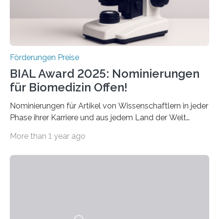
hochrangige wissenschaftliche Publikation zum Thema
Schlaganfall….
Förderungen Preise
BIAL Award 2025: Nominierungen
für Biomedizin Offen!
Nominierungen für Artikel von Wissenschaftlern in jeder
Phase ihrer Karriere und aus jedem Land der Welt
willkommen sind Dieser internationale Preis wurde ins
More than 1 year ago
Leben gerufen, um die bemerkenswertesten
wissenschaftlichen Entdeckungen im biomedizinischen
Bereich auszuzeichnen. Er hat sich einen wachsenden
Ruf als Vorstufe zum Nobelpreis erarbeitet, da er in
einer früheren Ausgabe zwei Autoren auszeichnete, die
später mit dem Nobelpreis für Medizin geehrt wurden.
Die vierte Ausgabe des internationalen Preises der BIAL