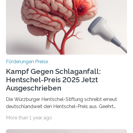
Innovationsprogramm Mittelstand (ZIM) und
Innovationskompetenz INNO-KOM. Auf dem
Innovationstag Mittelstand 2025 am 5. Juni 2025 in
Berlin überbrachte das Bundesministerium für
Wirtschaft und Energie eine gute Nachricht:
Überplanmäßige Verpflichtungsermächtigungen in
Höhe…
Förderungen Preise
Kampf Gegen Schlaganfall:
Hentschel-Preis 2025 Jetzt
Ausgeschrieben
Die Würzburger Hentschel-Stiftung schreibt erneut
deutschlandweit den Hentschel-Preis aus. Geehrt
werden soll eine herausragende Doktorarbeit oder eine
More than 1 year ago
hochrangige wissenschaftliche Publikation zum Thema
Schlaganfall. Die Hentschel-Stiftung „Kampf dem