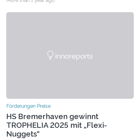
More than 1 year ago
Leben gerufen, um die bemerkenswertesten
wissenschaftlichen Entdeckungen im biomedizinischen
Bereich auszuzeichnen. Er hat sich einen wachsenden
Ruf als Vorstufe zum Nobelpreis erarbeitet, da er in
einer früheren Ausgabe zwei Autoren auszeichnete, die
später mit dem Nobelpreis für Medizin geehrt wurden.
Die vierte Ausgabe des internationalen Preises der BIAL
Foundation, des BIAL Award in Biomedicine ist in
vollem…
Förderungen Preise
HS Bremerhaven gewinnt
TROPHELIA 2025 mit „Flexi-
Nuggets“