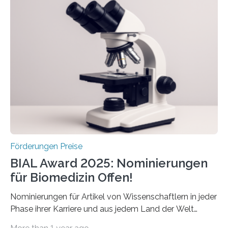
Schlaganfall“ mit Sitz in Würzburg fördert die
Schlaganfallforschung, um die Behandlung der
Betroffenen zu verbessern. Dazu schreibt sie auch in
diesem Jahr wieder deutschlandweit den Hentschel-
Preis aus. Er richtet sich gezielt an jüngere
Forscherinnen und Forscher unter 40 Jahren. Geehrt
werden soll eine herausragende Doktorarbeit oder eine
hochrangige wissenschaftliche Publikation zum Thema
Schlaganfall….
Förderungen Preise
BIAL Award 2025: Nominierungen
für Biomedizin Offen!
Nominierungen für Artikel von Wissenschaftlern in jeder
Phase ihrer Karriere und aus jedem Land der Welt
willkommen sind Dieser internationale Preis wurde ins