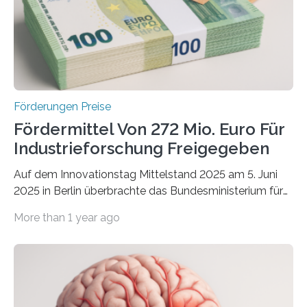
Förderungen Preise
Fördermittel Von 272 Mio. Euro Für
Industrieforschung Freigegeben
Auf dem Innovationstag Mittelstand 2025 am 5. Juni
2025 in Berlin überbrachte das Bundesministerium für
Wirtschaft und Energie eine gute Nachricht:
More than 1 year ago
Überplanmäßige Verpflichtungsermächtigungen in
Höhe von bis zu 272 Millionen Euro wurden in dieser
Woche vom Haushaltsausschuss freigegeben – unter
anderem zur Unterstützung der
Industrieforschungsprogramme Industrielle
Gemeinschaftsforschung (IGF), Zentrales