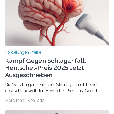
Innovationsprogramm Mittelstand (ZIM) und
Innovationskompetenz INNO-KOM. Auf dem
Innovationstag Mittelstand 2025 am 5. Juni 2025 in
Berlin überbrachte das Bundesministerium für
Wirtschaft und Energie eine gute Nachricht:
Überplanmäßige Verpflichtungsermächtigungen in
Höhe…
Förderungen Preise
Kampf Gegen Schlaganfall:
Hentschel-Preis 2025 Jetzt
Ausgeschrieben
Die Würzburger Hentschel-Stiftung schreibt erneut
deutschlandweit den Hentschel-Preis aus. Geehrt
werden soll eine herausragende Doktorarbeit oder eine
More than 1 year ago
hochrangige wissenschaftliche Publikation zum Thema
Schlaganfall. Die Hentschel-Stiftung „Kampf dem