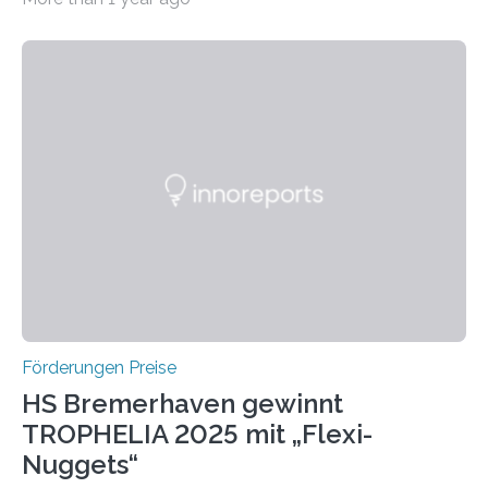
Leben gerufen, um die bemerkenswertesten
wissenschaftlichen Entdeckungen im biomedizinischen
Bereich auszuzeichnen. Er hat sich einen wachsenden
Ruf als Vorstufe zum Nobelpreis erarbeitet, da er in
einer früheren Ausgabe zwei Autoren auszeichnete, die
später mit dem Nobelpreis für Medizin geehrt wurden.
Die vierte Ausgabe des internationalen Preises der BIAL
Foundation, des BIAL Award in Biomedicine ist in
vollem…
Förderungen Preise
HS Bremerhaven gewinnt
TROPHELIA 2025 mit „Flexi-
Nuggets“