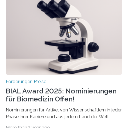
Schlaganfall“ mit Sitz in Würzburg fördert die
Schlaganfallforschung, um die Behandlung der
Betroffenen zu verbessern. Dazu schreibt sie auch in
diesem Jahr wieder deutschlandweit den Hentschel-
Preis aus. Er richtet sich gezielt an jüngere
Forscherinnen und Forscher unter 40 Jahren. Geehrt
werden soll eine herausragende Doktorarbeit oder eine
hochrangige wissenschaftliche Publikation zum Thema
Schlaganfall….
Förderungen Preise
BIAL Award 2025: Nominierungen
für Biomedizin Offen!
Nominierungen für Artikel von Wissenschaftlern in jeder
Phase ihrer Karriere und aus jedem Land der Welt
willkommen sind Dieser internationale Preis wurde ins
More than 1 year ago