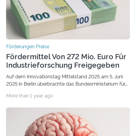
Förderungen Preise
Fördermittel Von 272 Mio. Euro Für
Industrieforschung Freigegeben
Auf dem Innovationstag Mittelstand 2025 am 5. Juni
2025 in Berlin überbrachte das Bundesministerium für
Wirtschaft und Energie eine gute Nachricht:
More than 1 year ago
Überplanmäßige Verpflichtungsermächtigungen in
Höhe von bis zu 272 Millionen Euro wurden in dieser
Woche vom Haushaltsausschuss freigegeben – unter
anderem zur Unterstützung der
Industrieforschungsprogramme Industrielle
Gemeinschaftsforschung (IGF), Zentrales