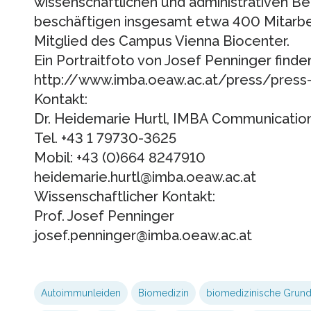
wissenschaftlichen und administrativen Ber
beschäftigen insgesamt etwa 400 Mitarbe
Mitglied des Campus Vienna Biocenter.
Ein Portraitfoto von Josef Penninger find
http://www.imba.oeaw.ac.at/press/press
Kontakt:
Dr. Heidemarie Hurtl, IMBA Communicatio
Tel. +43 1 79730-3625
Mobil: +43 (0)664 8247910
heidemarie.hurtl@imba.oeaw.ac.at
Wissenschaftlicher Kontakt:
Prof. Josef Penninger
josef.penninger@imba.oeaw.ac.at
Autoimmunleiden
Biomedizin
biomedizinische Grun