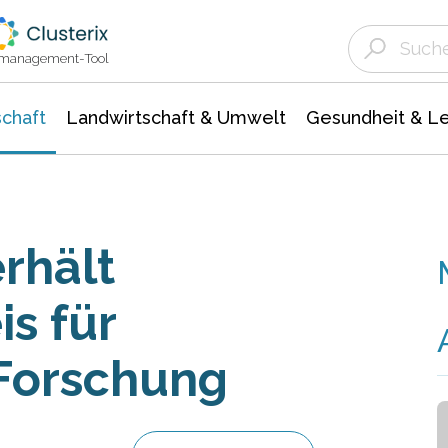
Landwirtschaft & Umwelt
Gesundheit &
Agrar- Forstwissenschaften
Unternehmensmeldungen
Biowissenschafte
Ökologie Umwelt- Naturschutz
ktmanagement-Tool
chaft
Landwirtschaft & Umwelt
Gesundheit & L
rhält
s für
 Forschung