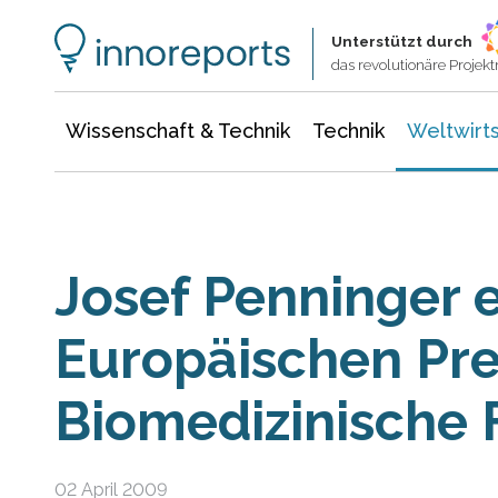
Wissenschaft & Technik
Informationstechnologie
Energie & Elektrotechnik
Unterstützt durch
das revolutionäre Proje
Wissenschaft & Technik
Technik
Weltwirts
Josef Penninger e
Europäischen Prei
Biomedizinische
02 April 2009