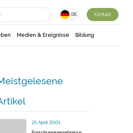
 Leben
Medien & Ereignisse
Interdisziplinäre Forschung
Veranstaltungsnachrichten
n Chemie
Gesellschaftswissenschaften
Kontakt
DE
eben
Medien & Ereignisse
Bildung
Meistgelesene
Artikel
25 April 2001
Forschungsergebnisse