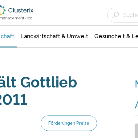
Landwirtschaft & Umwelt
Gesundheit &
Agrar- Forstwissenschaften
Unternehmensmeldungen
Biowissenschafte
Ökologie Umwelt- Naturschutz
ktmanagement-Tool
chaft
Landwirtschaft & Umwelt
Gesundheit & L
lt Gottlieb
2011
Förderungen Preise