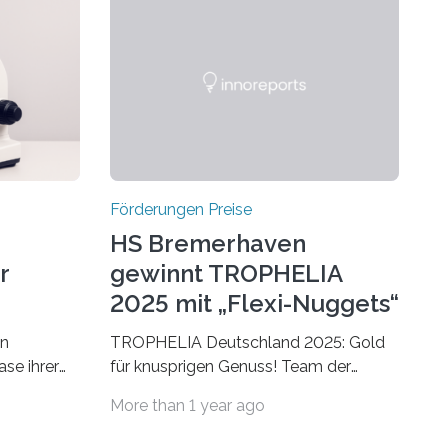
Förderungen Preise
HS Bremerhaven
r
gewinnt TROPHELIA
2025 mit „Flexi-Nuggets“
on
TROPHELIA Deutschland 2025: Gold
ase ihrer
für knusprigen Genuss! Team der
 der Welt
Hochschule Bremerhaven gewinnt mit
More than 1 year ago
rnationale
“Flexi-Nuggets” und vertritt
en, um die
Deutschland bei ECOTROPHELIAMit