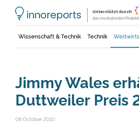
Wissenschaft & Technik
Informationstechnologie
Energie & Elektrotechnik
Unterstützt durch
das revolutionäre Proje
Wissenschaft & Technik
Technik
Weltwirts
Jimmy Wales erhä
Duttweiler Preis 
08 October 2010