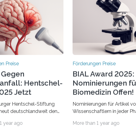
n Preise
Förderungen Preise
 Gegen
BIAL Award 2025:
anfall: Hentschel-
Nominierungen fü
025 Jetzt
Biomedizin Offen!
chrieben
rger Hentschel-Stiftung
Nominierungen für Artikel v
rneut deutschlandweit den
Wissenschaftlern in jeder Ph
Preis aus. Geehrt werden
Karriere und aus jedem Land
1 year ago
More than 1 year ago
herausragende Doktorarbeit
willkommen sind Dieser inte
hochrangige
Preis wurde ins Leben geruf