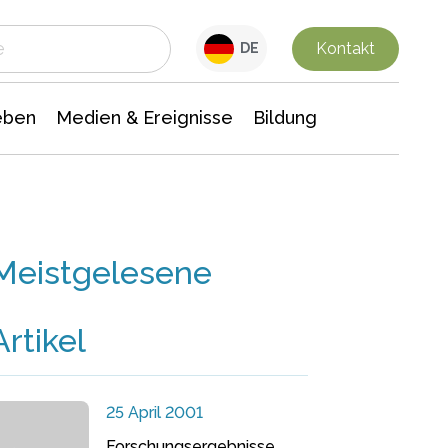
 Leben
Medien & Ereignisse
Interdisziplinäre Forschung
Veranstaltungsnachrichten
n Chemie
Gesellschaftswissenschaften
Kontakt
DE
eben
Medien & Ereignisse
Bildung
Meistgelesene
Artikel
25 April 2001
Forschungsergebnisse