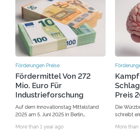
Förderungen Preise
Förderunge
Fördermittel Von 272
Kampf
Mio. Euro Für
Schlag
Industrieforschung
Preis 2
Freigegeben
Ausges
Auf dem Innovationstag Mittelstand
Die Würzbu
2025 am 5. Juni 2025 in Berlin
schreibt e
überbrachte das Bundesministerium
Hentschel-
More than 1 year ago
More than 
für Wirtschaft und Energie eine gute
soll eine 
Nachricht: Überplanmäßige
oder eine 