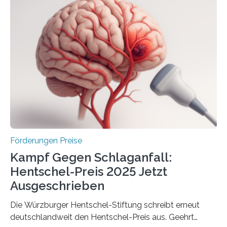
anderem zur Unterstützung der
Industrieforschungsprogramme Industrielle
Gemeinschaftsforschung (IGF), Zentrales
Innovationsprogramm Mittelstand (ZIM) und
Innovationskompetenz INNO-KOM. Auf dem
Innovationstag Mittelstand 2025 am 5. Juni 2025 in
Berlin überbrachte das Bundesministerium für
Wirtschaft und Energie eine gute Nachricht:
Überplanmäßige Verpflichtungsermächtigungen in
Höhe…
Förderungen Preise
Kampf Gegen Schlaganfall:
Hentschel-Preis 2025 Jetzt
Ausgeschrieben
Die Würzburger Hentschel-Stiftung schreibt erneut
deutschlandweit den Hentschel-Preis aus. Geehrt