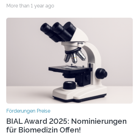
werden soll eine herausragende Doktorarbeit oder eine
More than 1 year ago
hochrangige wissenschaftliche Publikation zum Thema
Schlaganfall. Die Hentschel-Stiftung „Kampf dem
Schlaganfall“ mit Sitz in Würzburg fördert die
Schlaganfallforschung, um die Behandlung der
Betroffenen zu verbessern. Dazu schreibt sie auch in
diesem Jahr wieder deutschlandweit den Hentschel-
Preis aus. Er richtet sich gezielt an jüngere
Forscherinnen und Forscher unter 40 Jahren. Geehrt
werden soll eine herausragende Doktorarbeit oder eine
hochrangige wissenschaftliche Publikation zum Thema
Schlaganfall….
Förderungen Preise
BIAL Award 2025: Nominierungen
für Biomedizin Offen!