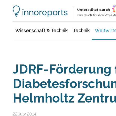
Wissenschaft & Technik
Informationstechnologie
Energie & Elektrotechnik
Unterstützt durch
das revolutionäre Proje
Wissenschaft & Technik
Technik
Weltwirts
JDRF-Förderung f
Diabetesforschu
Helmholtz Zent
22 July 2014