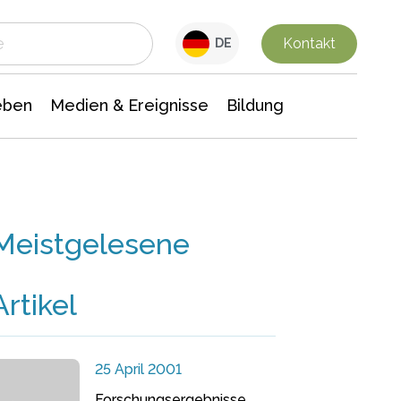
 Leben
Medien & Ereignisse
Interdisziplinäre Forschung
Veranstaltungsnachrichten
n Chemie
Gesellschaftswissenschaften
Kontakt
DE
eben
Medien & Ereignisse
Bildung
Meistgelesene
Artikel
25 April 2001
Forschungsergebnisse