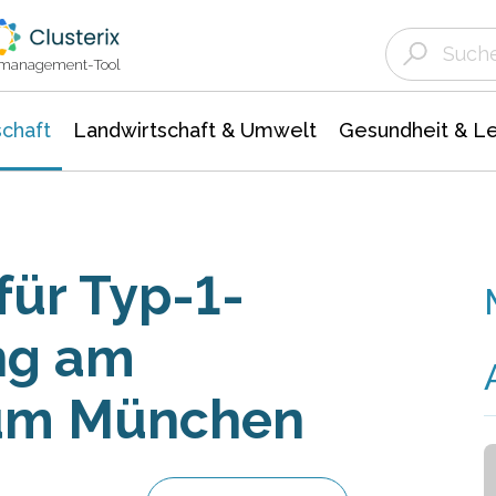
Landwirtschaft & Umwelt
Gesundheit &
Agrar- Forstwissenschaften
Unternehmensmeldungen
Biowissenschafte
Ökologie Umwelt- Naturschutz
ktmanagement-Tool
chaft
Landwirtschaft & Umwelt
Gesundheit & L
ür Typ-1-
ng am
rum München