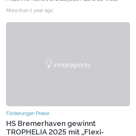
willkommen sind Dieser internationale Preis wurde ins
More than 1 year ago
Leben gerufen, um die bemerkenswertesten
wissenschaftlichen Entdeckungen im biomedizinischen
Bereich auszuzeichnen. Er hat sich einen wachsenden
Ruf als Vorstufe zum Nobelpreis erarbeitet, da er in
einer früheren Ausgabe zwei Autoren auszeichnete, die
später mit dem Nobelpreis für Medizin geehrt wurden.
Die vierte Ausgabe des internationalen Preises der BIAL
Foundation, des BIAL Award in Biomedicine ist in
vollem…
Förderungen Preise
HS Bremerhaven gewinnt
TROPHELIA 2025 mit „Flexi-