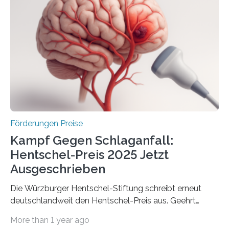
Industrieforschungsprogramme Industrielle
Gemeinschaftsforschung (IGF), Zentrales
Innovationsprogramm Mittelstand (ZIM) und
Innovationskompetenz INNO-KOM. Auf dem
Innovationstag Mittelstand 2025 am 5. Juni 2025 in
Berlin überbrachte das Bundesministerium für
Wirtschaft und Energie eine gute Nachricht:
Überplanmäßige Verpflichtungsermächtigungen in
Höhe…
Förderungen Preise
Kampf Gegen Schlaganfall:
Hentschel-Preis 2025 Jetzt
Ausgeschrieben
Die Würzburger Hentschel-Stiftung schreibt erneut
deutschlandweit den Hentschel-Preis aus. Geehrt
werden soll eine herausragende Doktorarbeit oder eine
More than 1 year ago
hochrangige wissenschaftliche Publikation zum Thema