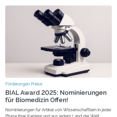
Schlaganfall. Die Hentschel-Stiftung „Kampf dem
Schlaganfall“ mit Sitz in Würzburg fördert die
Schlaganfallforschung, um die Behandlung der
Betroffenen zu verbessern. Dazu schreibt sie auch in
diesem Jahr wieder deutschlandweit den Hentschel-
Preis aus. Er richtet sich gezielt an jüngere
Forscherinnen und Forscher unter 40 Jahren. Geehrt
werden soll eine herausragende Doktorarbeit oder eine
hochrangige wissenschaftliche Publikation zum Thema
Schlaganfall….
Förderungen Preise
BIAL Award 2025: Nominierungen
für Biomedizin Offen!
Nominierungen für Artikel von Wissenschaftlern in jeder
Phase ihrer Karriere und aus jedem Land der Welt