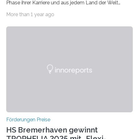
Phase ihrer Karriere und aus jedem Land der Welt
willkommen sind Dieser internationale Preis wurde ins
More than 1 year ago
Leben gerufen, um die bemerkenswertesten
wissenschaftlichen Entdeckungen im biomedizinischen
Bereich auszuzeichnen. Er hat sich einen wachsenden
Ruf als Vorstufe zum Nobelpreis erarbeitet, da er in
einer früheren Ausgabe zwei Autoren auszeichnete, die
später mit dem Nobelpreis für Medizin geehrt wurden.
Die vierte Ausgabe des internationalen Preises der BIAL
Foundation, des BIAL Award in Biomedicine ist in
vollem…
Förderungen Preise
HS Bremerhaven gewinnt
TROPHELIA 2025 mit „Flexi-