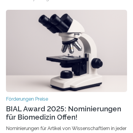
hochrangige wissenschaftliche Publikation zum Thema
Schlaganfall. Die Hentschel-Stiftung „Kampf dem
Schlaganfall“ mit Sitz in Würzburg fördert die
Schlaganfallforschung, um die Behandlung der
Betroffenen zu verbessern. Dazu schreibt sie auch in
diesem Jahr wieder deutschlandweit den Hentschel-
Preis aus. Er richtet sich gezielt an jüngere
Forscherinnen und Forscher unter 40 Jahren. Geehrt
werden soll eine herausragende Doktorarbeit oder eine
hochrangige wissenschaftliche Publikation zum Thema
Schlaganfall….
Förderungen Preise
BIAL Award 2025: Nominierungen
für Biomedizin Offen!
Nominierungen für Artikel von Wissenschaftlern in jeder