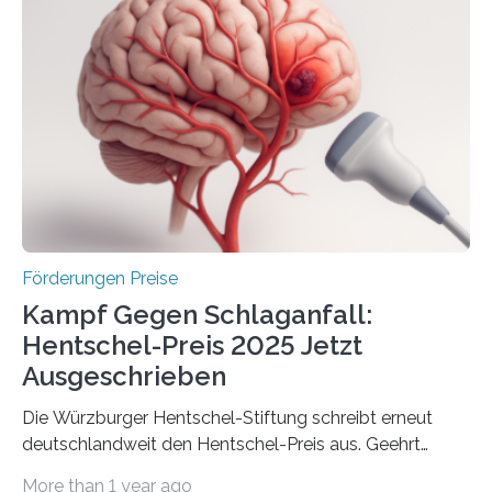
Industrieforschungsprogramme Industrielle
Gemeinschaftsforschung (IGF), Zentrales
Innovationsprogramm Mittelstand (ZIM) und
Innovationskompetenz INNO-KOM. Auf dem
Innovationstag Mittelstand 2025 am 5. Juni 2025 in
Berlin überbrachte das Bundesministerium für
Wirtschaft und Energie eine gute Nachricht:
Überplanmäßige Verpflichtungsermächtigungen in
Höhe…
Förderungen Preise
Kampf Gegen Schlaganfall:
Hentschel-Preis 2025 Jetzt
Ausgeschrieben
Die Würzburger Hentschel-Stiftung schreibt erneut
deutschlandweit den Hentschel-Preis aus. Geehrt
werden soll eine herausragende Doktorarbeit oder eine
More than 1 year ago