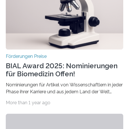
Preis aus. Er richtet sich gezielt an jüngere
Forscherinnen und Forscher unter 40 Jahren. Geehrt
werden soll eine herausragende Doktorarbeit oder eine
hochrangige wissenschaftliche Publikation zum Thema
Schlaganfall….
Förderungen Preise
BIAL Award 2025: Nominierungen
für Biomedizin Offen!
Nominierungen für Artikel von Wissenschaftlern in jeder
Phase ihrer Karriere und aus jedem Land der Welt
willkommen sind Dieser internationale Preis wurde ins
More than 1 year ago
Leben gerufen, um die bemerkenswertesten
wissenschaftlichen Entdeckungen im biomedizinischen
Bereich auszuzeichnen. Er hat sich einen wachsenden
Ruf als Vorstufe zum Nobelpreis erarbeitet, da er in