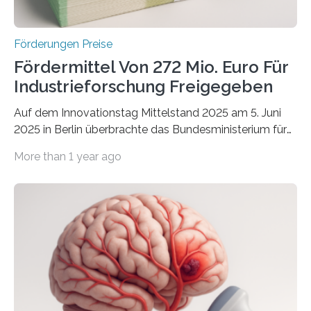
Förderungen Preise
Fördermittel Von 272 Mio. Euro Für
Industrieforschung Freigegeben
Auf dem Innovationstag Mittelstand 2025 am 5. Juni
2025 in Berlin überbrachte das Bundesministerium für
Wirtschaft und Energie eine gute Nachricht:
More than 1 year ago
Überplanmäßige Verpflichtungsermächtigungen in
Höhe von bis zu 272 Millionen Euro wurden in dieser
Woche vom Haushaltsausschuss freigegeben – unter
anderem zur Unterstützung der
Industrieforschungsprogramme Industrielle
Gemeinschaftsforschung (IGF), Zentrales
Innovationsprogramm Mittelstand (ZIM) und
Innovationskompetenz INNO-KOM. Auf dem
Innovationstag Mittelstand 2025 am 5. Juni 2025 in