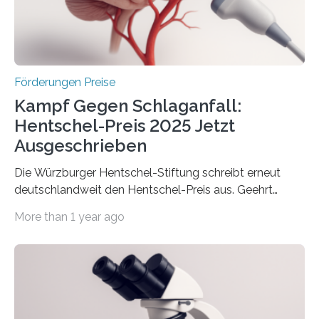
Berlin überbrachte das Bundesministerium für
Wirtschaft und Energie eine gute Nachricht:
Überplanmäßige Verpflichtungsermächtigungen in
Höhe…
Förderungen Preise
Kampf Gegen Schlaganfall:
Hentschel-Preis 2025 Jetzt
Ausgeschrieben
Die Würzburger Hentschel-Stiftung schreibt erneut
deutschlandweit den Hentschel-Preis aus. Geehrt
werden soll eine herausragende Doktorarbeit oder eine
More than 1 year ago
hochrangige wissenschaftliche Publikation zum Thema
Schlaganfall. Die Hentschel-Stiftung „Kampf dem
Schlaganfall“ mit Sitz in Würzburg fördert die
Schlaganfallforschung, um die Behandlung der
Betroffenen zu verbessern. Dazu schreibt sie auch in
diesem Jahr wieder deutschlandweit den Hentschel-