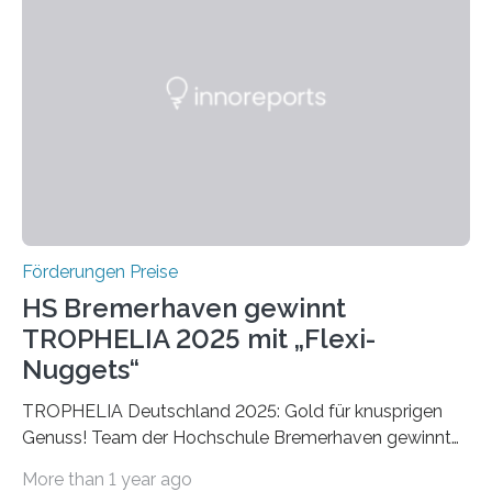
einer früheren Ausgabe zwei Autoren auszeichnete, die
später mit dem Nobelpreis für Medizin geehrt wurden.
Die vierte Ausgabe des internationalen Preises der BIAL
Foundation, des BIAL Award in Biomedicine ist in
vollem…
Förderungen Preise
HS Bremerhaven gewinnt
TROPHELIA 2025 mit „Flexi-
Nuggets“
TROPHELIA Deutschland 2025: Gold für knusprigen
Genuss! Team der Hochschule Bremerhaven gewinnt
mit “Flexi-Nuggets” und vertritt Deutschland bei
More than 1 year ago
ECOTROPHELIAMit der Produktidee “Flexi-Nuggets”