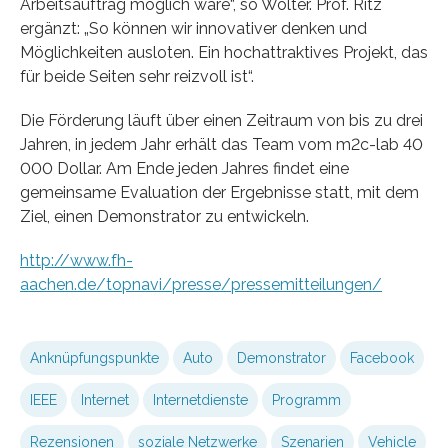
Arbeitsauftrag möglich wäre“, so Wolter. Prof. Ritz
ergänzt: „So können wir innovativer denken und
Möglichkeiten ausloten. Ein hochattraktives Projekt, das
für beide Seiten sehr reizvoll ist“.
Die Förderung läuft über einen Zeitraum von bis zu drei
Jahren, in jedem Jahr erhält das Team vom m2c-lab 40
000 Dollar. Am Ende jeden Jahres findet eine
gemeinsame Evaluation der Ergebnisse statt, mit dem
Ziel, einen Demonstrator zu entwickeln.
http://www.fh-
aachen.de/topnavi/presse/pressemitteilungen/
Anknüpfungspunkte
Auto
Demonstrator
Facebook
IEEE
Internet
Internetdienste
Programm
Rezensionen
soziale Netzwerke
Szenarien
Vehicle