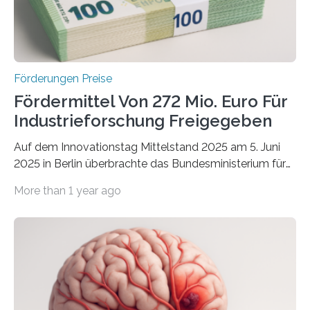
Förderungen Preise
Fördermittel Von 272 Mio. Euro Für
Industrieforschung Freigegeben
Auf dem Innovationstag Mittelstand 2025 am 5. Juni
2025 in Berlin überbrachte das Bundesministerium für
Wirtschaft und Energie eine gute Nachricht:
More than 1 year ago
Überplanmäßige Verpflichtungsermächtigungen in
Höhe von bis zu 272 Millionen Euro wurden in dieser
Woche vom Haushaltsausschuss freigegeben – unter
anderem zur Unterstützung der
Industrieforschungsprogramme Industrielle
Gemeinschaftsforschung (IGF), Zentrales
Innovationsprogramm Mittelstand (ZIM) und