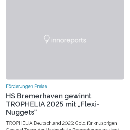
Bereich auszuzeichnen. Er hat sich einen wachsenden
Ruf als Vorstufe zum Nobelpreis erarbeitet, da er in
einer früheren Ausgabe zwei Autoren auszeichnete, die
später mit dem Nobelpreis für Medizin geehrt wurden.
Die vierte Ausgabe des internationalen Preises der BIAL
Foundation, des BIAL Award in Biomedicine ist in
vollem…
Förderungen Preise
HS Bremerhaven gewinnt
TROPHELIA 2025 mit „Flexi-
Nuggets“
TROPHELIA Deutschland 2025: Gold für knusprigen