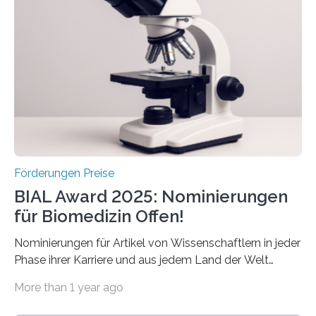
Betroffenen zu verbessern. Dazu schreibt sie auch in
diesem Jahr wieder deutschlandweit den Hentschel-
Preis aus. Er richtet sich gezielt an jüngere
Forscherinnen und Forscher unter 40 Jahren. Geehrt
werden soll eine herausragende Doktorarbeit oder eine
hochrangige wissenschaftliche Publikation zum Thema
Schlaganfall….
Förderungen Preise
BIAL Award 2025: Nominierungen
für Biomedizin Offen!
Nominierungen für Artikel von Wissenschaftlern in jeder
Phase ihrer Karriere und aus jedem Land der Welt
willkommen sind Dieser internationale Preis wurde ins
More than 1 year ago
Leben gerufen, um die bemerkenswertesten
wissenschaftlichen Entdeckungen im biomedizinischen