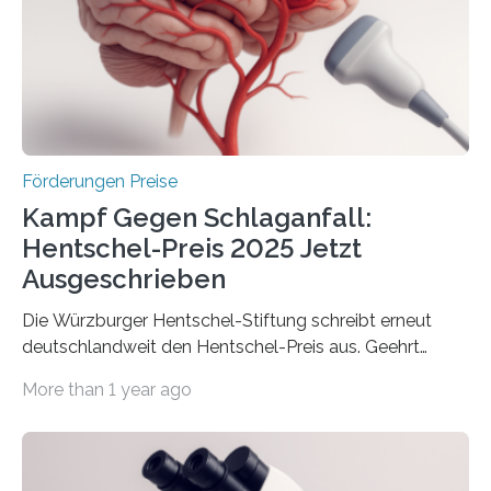
Innovationskompetenz INNO-KOM. Auf dem
Innovationstag Mittelstand 2025 am 5. Juni 2025 in
Berlin überbrachte das Bundesministerium für
Wirtschaft und Energie eine gute Nachricht:
Überplanmäßige Verpflichtungsermächtigungen in
Höhe…
Förderungen Preise
Kampf Gegen Schlaganfall:
Hentschel-Preis 2025 Jetzt
Ausgeschrieben
Die Würzburger Hentschel-Stiftung schreibt erneut
deutschlandweit den Hentschel-Preis aus. Geehrt
werden soll eine herausragende Doktorarbeit oder eine
More than 1 year ago
hochrangige wissenschaftliche Publikation zum Thema
Schlaganfall. Die Hentschel-Stiftung „Kampf dem
Schlaganfall“ mit Sitz in Würzburg fördert die
Schlaganfallforschung, um die Behandlung der