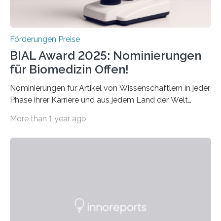
Förderungen Preise
BIAL Award 2025: Nominierungen
für Biomedizin Offen!
Nominierungen für Artikel von Wissenschaftlern in jeder
Phase ihrer Karriere und aus jedem Land der Welt
willkommen sind Dieser internationale Preis wurde ins
More than 1 year ago
Leben gerufen, um die bemerkenswertesten
wissenschaftlichen Entdeckungen im biomedizinischen
Bereich auszuzeichnen. Er hat sich einen wachsenden
Ruf als Vorstufe zum Nobelpreis erarbeitet, da er in
einer früheren Ausgabe zwei Autoren auszeichnete, die
später mit dem Nobelpreis für Medizin geehrt wurden.
Die vierte Ausgabe des internationalen Preises der BIAL
Foundation, des BIAL Award in Biomedicine ist in
vollem…