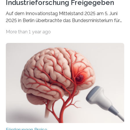
Industrieforschung Freigegeben
Auf dem Innovationstag Mittelstand 2025 am 5. Juni
2025 in Berlin überbrachte das Bundesministerium für
Wirtschaft und Energie eine gute Nachricht:
More than 1 year ago
Überplanmäßige Verpflichtungsermächtigungen in
Höhe von bis zu 272 Millionen Euro wurden in dieser
Woche vom Haushaltsausschuss freigegeben – unter
anderem zur Unterstützung der
Industrieforschungsprogramme Industrielle
Gemeinschaftsforschung (IGF), Zentrales
Innovationsprogramm Mittelstand (ZIM) und
Innovationskompetenz INNO-KOM. Auf dem
Innovationstag Mittelstand 2025 am 5. Juni 2025 in
Berlin überbrachte das Bundesministerium für
Wirtschaft und Energie eine gute Nachricht:
Überplanmäßige Verpflichtungsermächtigungen in
Höhe…
Förderungen Preise