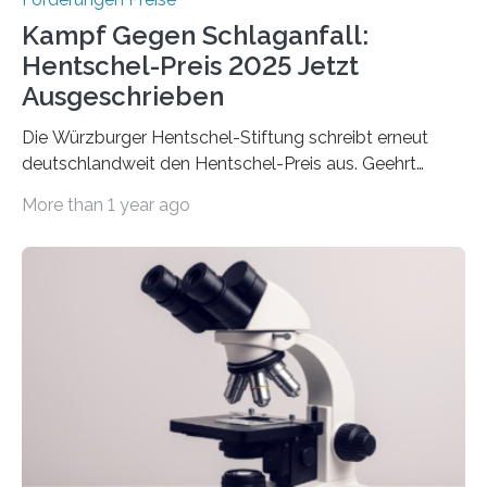
Kampf Gegen Schlaganfall:
Hentschel-Preis 2025 Jetzt
Ausgeschrieben
Die Würzburger Hentschel-Stiftung schreibt erneut
deutschlandweit den Hentschel-Preis aus. Geehrt
werden soll eine herausragende Doktorarbeit oder eine
More than 1 year ago
hochrangige wissenschaftliche Publikation zum Thema
Schlaganfall. Die Hentschel-Stiftung „Kampf dem
Schlaganfall“ mit Sitz in Würzburg fördert die
Schlaganfallforschung, um die Behandlung der
Betroffenen zu verbessern. Dazu schreibt sie auch in
diesem Jahr wieder deutschlandweit den Hentschel-
Preis aus. Er richtet sich gezielt an jüngere
Forscherinnen und Forscher unter 40 Jahren. Geehrt
werden soll eine herausragende Doktorarbeit oder eine
hochrangige wissenschaftliche Publikation zum Thema
Schlaganfall….