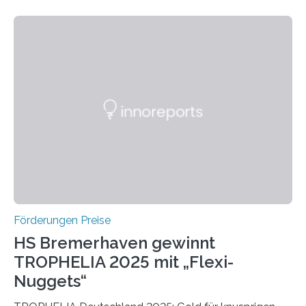
wissenschaftlichen Entdeckungen im biomedizinischen
Bereich auszuzeichnen. Er hat sich einen wachsenden
Ruf als Vorstufe zum Nobelpreis erarbeitet, da er in
einer früheren Ausgabe zwei Autoren auszeichnete, die
später mit dem Nobelpreis für Medizin geehrt wurden.
Die vierte Ausgabe des internationalen Preises der BIAL
Foundation, des BIAL Award in Biomedicine ist in
vollem…
Förderungen Preise
HS Bremerhaven gewinnt
TROPHELIA 2025 mit „Flexi-
Nuggets“