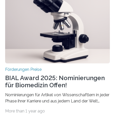
Schlaganfallforschung, um die Behandlung der
Betroffenen zu verbessern. Dazu schreibt sie auch in
diesem Jahr wieder deutschlandweit den Hentschel-
Preis aus. Er richtet sich gezielt an jüngere
Forscherinnen und Forscher unter 40 Jahren. Geehrt
werden soll eine herausragende Doktorarbeit oder eine
hochrangige wissenschaftliche Publikation zum Thema
Schlaganfall….
Förderungen Preise
BIAL Award 2025: Nominierungen
für Biomedizin Offen!
Nominierungen für Artikel von Wissenschaftlern in jeder
Phase ihrer Karriere und aus jedem Land der Welt
willkommen sind Dieser internationale Preis wurde ins
More than 1 year ago
Leben gerufen, um die bemerkenswertesten