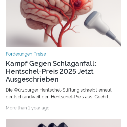
Innovationsprogramm Mittelstand (ZIM) und
Innovationskompetenz INNO-KOM. Auf dem
Innovationstag Mittelstand 2025 am 5. Juni 2025 in
Berlin überbrachte das Bundesministerium für
Wirtschaft und Energie eine gute Nachricht:
Überplanmäßige Verpflichtungsermächtigungen in
Höhe…
Förderungen Preise
Kampf Gegen Schlaganfall:
Hentschel-Preis 2025 Jetzt
Ausgeschrieben
Die Würzburger Hentschel-Stiftung schreibt erneut
deutschlandweit den Hentschel-Preis aus. Geehrt
werden soll eine herausragende Doktorarbeit oder eine
More than 1 year ago
hochrangige wissenschaftliche Publikation zum Thema
Schlaganfall. Die Hentschel-Stiftung „Kampf dem
Schlaganfall“ mit Sitz in Würzburg fördert die