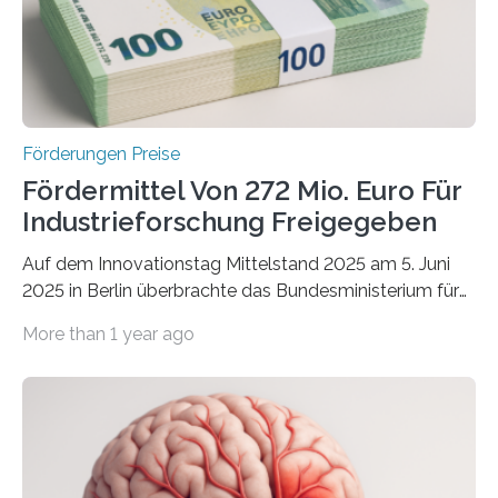
Förderungen Preise
Fördermittel Von 272 Mio. Euro Für
Industrieforschung Freigegeben
Auf dem Innovationstag Mittelstand 2025 am 5. Juni
2025 in Berlin überbrachte das Bundesministerium für
Wirtschaft und Energie eine gute Nachricht:
More than 1 year ago
Überplanmäßige Verpflichtungsermächtigungen in
Höhe von bis zu 272 Millionen Euro wurden in dieser
Woche vom Haushaltsausschuss freigegeben – unter
anderem zur Unterstützung der
Industrieforschungsprogramme Industrielle
Gemeinschaftsforschung (IGF), Zentrales