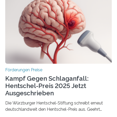
anderem zur Unterstützung der
Industrieforschungsprogramme Industrielle
Gemeinschaftsforschung (IGF), Zentrales
Innovationsprogramm Mittelstand (ZIM) und
Innovationskompetenz INNO-KOM. Auf dem
Innovationstag Mittelstand 2025 am 5. Juni 2025 in
Berlin überbrachte das Bundesministerium für
Wirtschaft und Energie eine gute Nachricht:
Überplanmäßige Verpflichtungsermächtigungen in
Höhe…
Förderungen Preise
Kampf Gegen Schlaganfall:
Hentschel-Preis 2025 Jetzt
Ausgeschrieben
Die Würzburger Hentschel-Stiftung schreibt erneut
deutschlandweit den Hentschel-Preis aus. Geehrt
werden soll eine herausragende Doktorarbeit oder eine