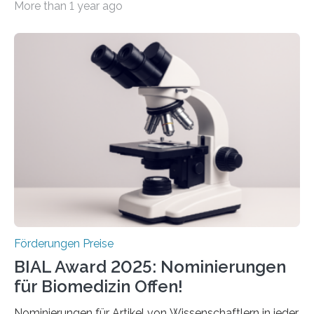
More than 1 year ago
hochrangige wissenschaftliche Publikation zum Thema
Schlaganfall. Die Hentschel-Stiftung „Kampf dem
Schlaganfall“ mit Sitz in Würzburg fördert die
Schlaganfallforschung, um die Behandlung der
Betroffenen zu verbessern. Dazu schreibt sie auch in
diesem Jahr wieder deutschlandweit den Hentschel-
Preis aus. Er richtet sich gezielt an jüngere
Forscherinnen und Forscher unter 40 Jahren. Geehrt
werden soll eine herausragende Doktorarbeit oder eine
hochrangige wissenschaftliche Publikation zum Thema
Schlaganfall….
Förderungen Preise
BIAL Award 2025: Nominierungen
für Biomedizin Offen!
Nominierungen für Artikel von Wissenschaftlern in jeder