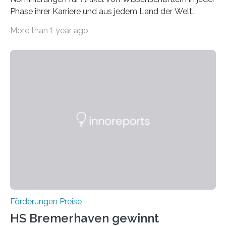
Phase ihrer Karriere und aus jedem Land der Welt
willkommen sind Dieser internationale Preis wurde ins
More than 1 year ago
Leben gerufen, um die bemerkenswertesten
wissenschaftlichen Entdeckungen im biomedizinischen
Bereich auszuzeichnen. Er hat sich einen wachsenden
Ruf als Vorstufe zum Nobelpreis erarbeitet, da er in
einer früheren Ausgabe zwei Autoren auszeichnete, die
später mit dem Nobelpreis für Medizin geehrt wurden.
Die vierte Ausgabe des internationalen Preises der BIAL
Foundation, des BIAL Award in Biomedicine ist in
vollem…
Förderungen Preise
HS Bremerhaven gewinnt