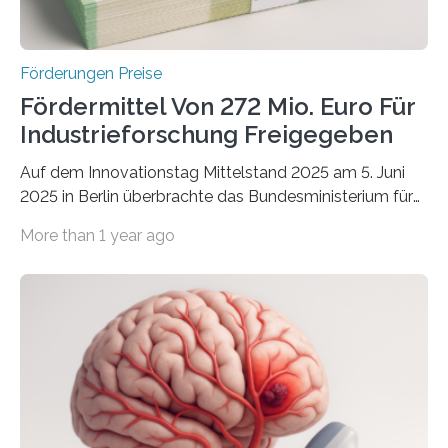
Förderungen Preise
Fördermittel Von 272 Mio. Euro Für
Industrieforschung Freigegeben
Auf dem Innovationstag Mittelstand 2025 am 5. Juni
2025 in Berlin überbrachte das Bundesministerium für
Wirtschaft und Energie eine gute Nachricht:
More than 1 year ago
Überplanmäßige Verpflichtungsermächtigungen in
Höhe von bis zu 272 Millionen Euro wurden in dieser
Woche vom Haushaltsausschuss freigegeben – unter
anderem zur Unterstützung der
Industrieforschungsprogramme Industrielle
Gemeinschaftsforschung (IGF), Zentrales
Innovationsprogramm Mittelstand (ZIM) und
Innovationskompetenz INNO-KOM. Auf dem
Innovationstag Mittelstand 2025 am 5. Juni 2025 in