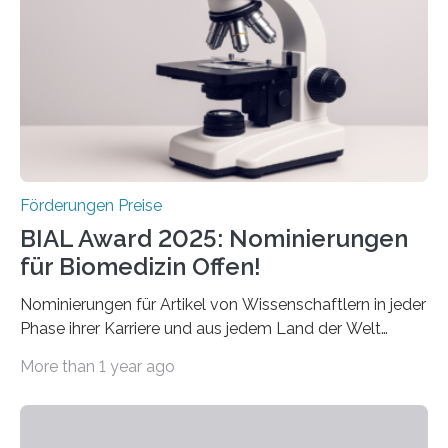
Preis aus. Er richtet sich gezielt an jüngere
Forscherinnen und Forscher unter 40 Jahren. Geehrt
werden soll eine herausragende Doktorarbeit oder eine
hochrangige wissenschaftliche Publikation zum Thema
Schlaganfall….
Förderungen Preise
BIAL Award 2025: Nominierungen
für Biomedizin Offen!
Nominierungen für Artikel von Wissenschaftlern in jeder
Phase ihrer Karriere und aus jedem Land der Welt
willkommen sind Dieser internationale Preis wurde ins
More than 1 year ago
Leben gerufen, um die bemerkenswertesten
wissenschaftlichen Entdeckungen im biomedizinischen
Bereich auszuzeichnen. Er hat sich einen wachsenden