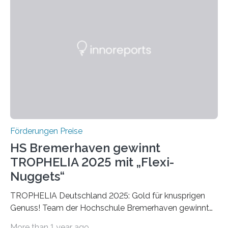
Ruf als Vorstufe zum Nobelpreis erarbeitet, da er in
einer früheren Ausgabe zwei Autoren auszeichnete, die
später mit dem Nobelpreis für Medizin geehrt wurden.
Die vierte Ausgabe des internationalen Preises der BIAL
Foundation, des BIAL Award in Biomedicine ist in
vollem…
Förderungen Preise
HS Bremerhaven gewinnt
TROPHELIA 2025 mit „Flexi-
Nuggets“
TROPHELIA Deutschland 2025: Gold für knusprigen
Genuss! Team der Hochschule Bremerhaven gewinnt
mit “Flexi-Nuggets” und vertritt Deutschland bei
More than 1 year ago