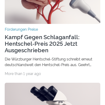
Berlin überbrachte das Bundesministerium für
Wirtschaft und Energie eine gute Nachricht:
Überplanmäßige Verpflichtungsermächtigungen in
Höhe…
Förderungen Preise
Kampf Gegen Schlaganfall:
Hentschel-Preis 2025 Jetzt
Ausgeschrieben
Die Würzburger Hentschel-Stiftung schreibt erneut
deutschlandweit den Hentschel-Preis aus. Geehrt
werden soll eine herausragende Doktorarbeit oder eine
More than 1 year ago
hochrangige wissenschaftliche Publikation zum Thema
Schlaganfall. Die Hentschel-Stiftung „Kampf dem
Schlaganfall“ mit Sitz in Würzburg fördert die
Schlaganfallforschung, um die Behandlung der
Betroffenen zu verbessern. Dazu schreibt sie auch in
diesem Jahr wieder deutschlandweit den Hentschel-