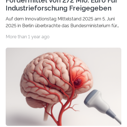
Fördermittel Von 272 Mio. Euro Für
Industrieforschung Freigegeben
Auf dem Innovationstag Mittelstand 2025 am 5. Juni
2025 in Berlin überbrachte das Bundesministerium für
Wirtschaft und Energie eine gute Nachricht:
More than 1 year ago
Überplanmäßige Verpflichtungsermächtigungen in
Höhe von bis zu 272 Millionen Euro wurden in dieser
Woche vom Haushaltsausschuss freigegeben – unter
anderem zur Unterstützung der
Industrieforschungsprogramme Industrielle
Gemeinschaftsforschung (IGF), Zentrales
Innovationsprogramm Mittelstand (ZIM) und
Innovationskompetenz INNO-KOM. Auf dem
Innovationstag Mittelstand 2025 am 5. Juni 2025 in
Berlin überbrachte das Bundesministerium für
Wirtschaft und Energie eine gute Nachricht:
Überplanmäßige Verpflichtungsermächtigungen in
Höhe…