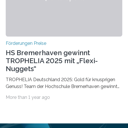
vollem…
Förderungen Preise
HS Bremerhaven gewinnt
TROPHELIA 2025 mit „Flexi-
Nuggets“
TROPHELIA Deutschland 2025: Gold für knusprigen
Genuss! Team der Hochschule Bremerhaven gewinnt
mit “Flexi-Nuggets” und vertritt Deutschland bei
More than 1 year ago
ECOTROPHELIAMit der Produktidee “Flexi-Nuggets”
gewinnt das Studierenden-Team der Hochschule
Bremerhaven den diesjährigen TROPHELIA-
Wettbewerb. Der Ideenwettbewerb richtet sich an
Studierende der Lebensmittelwissenschaften und