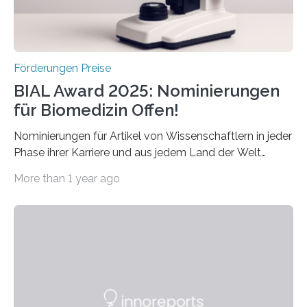
Schlaganfall….
Förderungen Preise
BIAL Award 2025: Nominierungen
für Biomedizin Offen!
Nominierungen für Artikel von Wissenschaftlern in jeder
Phase ihrer Karriere und aus jedem Land der Welt
willkommen sind Dieser internationale Preis wurde ins
More than 1 year ago
Leben gerufen, um die bemerkenswertesten
wissenschaftlichen Entdeckungen im biomedizinischen
Bereich auszuzeichnen. Er hat sich einen wachsenden
Ruf als Vorstufe zum Nobelpreis erarbeitet, da er in
einer früheren Ausgabe zwei Autoren auszeichnete, die
später mit dem Nobelpreis für Medizin geehrt wurden.
Die vierte Ausgabe des internationalen Preises der BIAL
Foundation, des BIAL Award in Biomedicine ist in