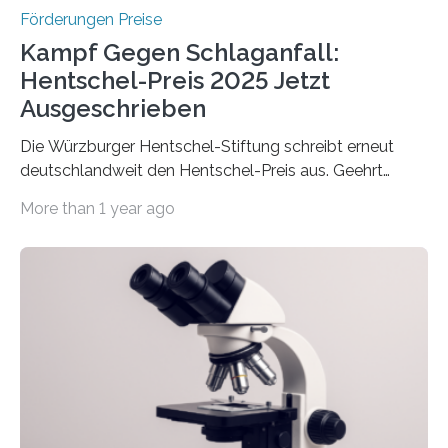
Förderungen Preise
Kampf Gegen Schlaganfall:
Hentschel-Preis 2025 Jetzt
Ausgeschrieben
Die Würzburger Hentschel-Stiftung schreibt erneut
deutschlandweit den Hentschel-Preis aus. Geehrt
werden soll eine herausragende Doktorarbeit oder eine
More than 1 year ago
hochrangige wissenschaftliche Publikation zum Thema
Schlaganfall. Die Hentschel-Stiftung „Kampf dem
Schlaganfall“ mit Sitz in Würzburg fördert die
Schlaganfallforschung, um die Behandlung der
Betroffenen zu verbessern. Dazu schreibt sie auch in
diesem Jahr wieder deutschlandweit den Hentschel-
Preis aus. Er richtet sich gezielt an jüngere
Forscherinnen und Forscher unter 40 Jahren. Geehrt
werden soll eine herausragende Doktorarbeit oder eine
hochrangige wissenschaftliche Publikation zum Thema