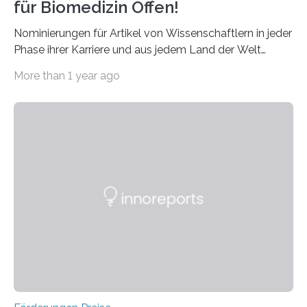
für Biomedizin Offen!
Nominierungen für Artikel von Wissenschaftlern in jeder
Phase ihrer Karriere und aus jedem Land der Welt
willkommen sind Dieser internationale Preis wurde ins
More than 1 year ago
Leben gerufen, um die bemerkenswertesten
wissenschaftlichen Entdeckungen im biomedizinischen
Bereich auszuzeichnen. Er hat sich einen wachsenden
Ruf als Vorstufe zum Nobelpreis erarbeitet, da er in
einer früheren Ausgabe zwei Autoren auszeichnete, die
später mit dem Nobelpreis für Medizin geehrt wurden.
Die vierte Ausgabe des internationalen Preises der BIAL
Foundation, des BIAL Award in Biomedicine ist in
vollem…