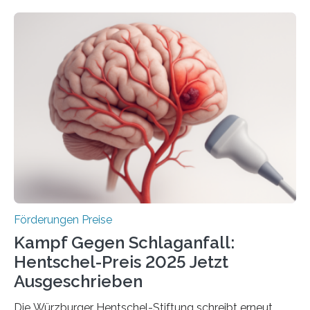
Höhe von bis zu 272 Millionen Euro wurden in dieser
Woche vom Haushaltsausschuss freigegeben – unter
anderem zur Unterstützung der
Industrieforschungsprogramme Industrielle
Gemeinschaftsforschung (IGF), Zentrales
Innovationsprogramm Mittelstand (ZIM) und
Innovationskompetenz INNO-KOM. Auf dem
Innovationstag Mittelstand 2025 am 5. Juni 2025 in
Berlin überbrachte das Bundesministerium für
Wirtschaft und Energie eine gute Nachricht:
Überplanmäßige Verpflichtungsermächtigungen in
Höhe…
Förderungen Preise
Kampf Gegen Schlaganfall:
Hentschel-Preis 2025 Jetzt
Ausgeschrieben
Die Würzburger Hentschel-Stiftung schreibt erneut