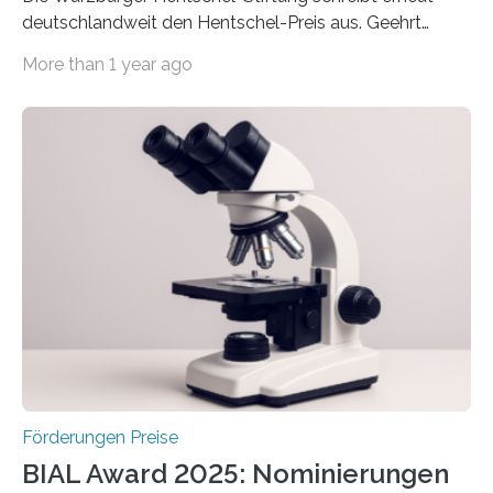
deutschlandweit den Hentschel-Preis aus. Geehrt
werden soll eine herausragende Doktorarbeit oder eine
More than 1 year ago
hochrangige wissenschaftliche Publikation zum Thema
Schlaganfall. Die Hentschel-Stiftung „Kampf dem
Schlaganfall“ mit Sitz in Würzburg fördert die
Schlaganfallforschung, um die Behandlung der
Betroffenen zu verbessern. Dazu schreibt sie auch in
diesem Jahr wieder deutschlandweit den Hentschel-
Preis aus. Er richtet sich gezielt an jüngere
Forscherinnen und Forscher unter 40 Jahren. Geehrt
werden soll eine herausragende Doktorarbeit oder eine
hochrangige wissenschaftliche Publikation zum Thema
Schlaganfall….
Förderungen Preise
BIAL Award 2025: Nominierungen