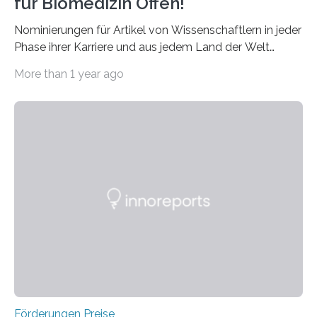
für Biomedizin Offen!
Nominierungen für Artikel von Wissenschaftlern in jeder
Phase ihrer Karriere und aus jedem Land der Welt
willkommen sind Dieser internationale Preis wurde ins
More than 1 year ago
Leben gerufen, um die bemerkenswertesten
wissenschaftlichen Entdeckungen im biomedizinischen
Bereich auszuzeichnen. Er hat sich einen wachsenden
Ruf als Vorstufe zum Nobelpreis erarbeitet, da er in
einer früheren Ausgabe zwei Autoren auszeichnete, die
später mit dem Nobelpreis für Medizin geehrt wurden.
Die vierte Ausgabe des internationalen Preises der BIAL
Foundation, des BIAL Award in Biomedicine ist in
vollem…
Förderungen Preise