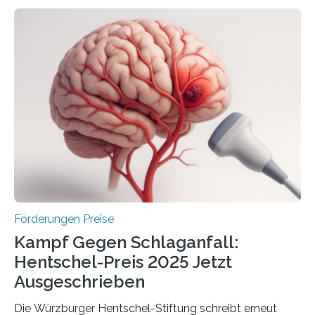
Höhe von bis zu 272 Millionen Euro wurden in dieser
Woche vom Haushaltsausschuss freigegeben – unter
anderem zur Unterstützung der
Industrieforschungsprogramme Industrielle
Gemeinschaftsforschung (IGF), Zentrales
Innovationsprogramm Mittelstand (ZIM) und
Innovationskompetenz INNO-KOM. Auf dem
Innovationstag Mittelstand 2025 am 5. Juni 2025 in
Berlin überbrachte das Bundesministerium für
Wirtschaft und Energie eine gute Nachricht:
Überplanmäßige Verpflichtungsermächtigungen in
Höhe…
Förderungen Preise
Kampf Gegen Schlaganfall:
Hentschel-Preis 2025 Jetzt
Ausgeschrieben
Die Würzburger Hentschel-Stiftung schreibt erneut