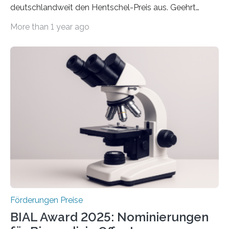
deutschlandweit den Hentschel-Preis aus. Geehrt
werden soll eine herausragende Doktorarbeit oder eine
More than 1 year ago
hochrangige wissenschaftliche Publikation zum Thema
Schlaganfall. Die Hentschel-Stiftung „Kampf dem
Schlaganfall“ mit Sitz in Würzburg fördert die
Schlaganfallforschung, um die Behandlung der
Betroffenen zu verbessern. Dazu schreibt sie auch in
diesem Jahr wieder deutschlandweit den Hentschel-
Preis aus. Er richtet sich gezielt an jüngere
Forscherinnen und Forscher unter 40 Jahren. Geehrt
werden soll eine herausragende Doktorarbeit oder eine
hochrangige wissenschaftliche Publikation zum Thema
Schlaganfall….
Förderungen Preise
BIAL Award 2025: Nominierungen