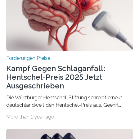
Innovationsprogramm Mittelstand (ZIM) und
Innovationskompetenz INNO-KOM. Auf dem
Innovationstag Mittelstand 2025 am 5. Juni 2025 in
Berlin überbrachte das Bundesministerium für
Wirtschaft und Energie eine gute Nachricht:
Überplanmäßige Verpflichtungsermächtigungen in
Höhe…
Förderungen Preise
Kampf Gegen Schlaganfall:
Hentschel-Preis 2025 Jetzt
Ausgeschrieben
Die Würzburger Hentschel-Stiftung schreibt erneut
deutschlandweit den Hentschel-Preis aus. Geehrt
werden soll eine herausragende Doktorarbeit oder eine
More than 1 year ago
hochrangige wissenschaftliche Publikation zum Thema
Schlaganfall. Die Hentschel-Stiftung „Kampf dem
Schlaganfall“ mit Sitz in Würzburg fördert die