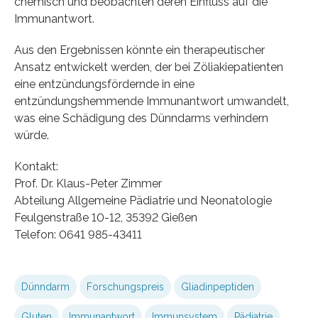
chemisch und beobachten deren Einfluss auf die
Immunantwort.
Aus den Ergebnissen könnte ein therapeutischer
Ansatz entwickelt werden, der bei Zöliakiepatienten
eine entzündungsfördernde in eine
entzündungshemmende Immunantwort umwandelt,
was eine Schädigung des Dünndarms verhindern
würde.
Kontakt:
Prof. Dr. Klaus-Peter Zimmer
Abteilung Allgemeine Pädiatrie und Neonatologie
Feulgenstraße 10-12, 35392 Gießen
Telefon: 0641 985-43411
Dünndarm
Forschungspreis
Gliadinpeptiden
Gluten
Immunantwort
Immunsystem
Pädiatrie