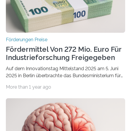
Förderungen Preise
Fördermittel Von 272 Mio. Euro Für
Industrieforschung Freigegeben
Auf dem Innovationstag Mittelstand 2025 am 5. Juni
2025 in Berlin überbrachte das Bundesministerium für
Wirtschaft und Energie eine gute Nachricht:
More than 1 year ago
Überplanmäßige Verpflichtungsermächtigungen in
Höhe von bis zu 272 Millionen Euro wurden in dieser
Woche vom Haushaltsausschuss freigegeben – unter
anderem zur Unterstützung der
Industrieforschungsprogramme Industrielle
Gemeinschaftsforschung (IGF), Zentrales