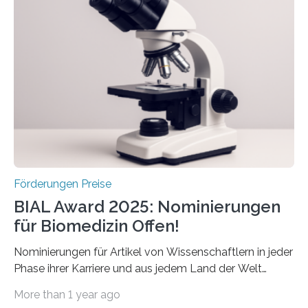
Schlaganfallforschung, um die Behandlung der
Betroffenen zu verbessern. Dazu schreibt sie auch in
diesem Jahr wieder deutschlandweit den Hentschel-
Preis aus. Er richtet sich gezielt an jüngere
Forscherinnen und Forscher unter 40 Jahren. Geehrt
werden soll eine herausragende Doktorarbeit oder eine
hochrangige wissenschaftliche Publikation zum Thema
Schlaganfall….
Förderungen Preise
BIAL Award 2025: Nominierungen
für Biomedizin Offen!
Nominierungen für Artikel von Wissenschaftlern in jeder
Phase ihrer Karriere und aus jedem Land der Welt
willkommen sind Dieser internationale Preis wurde ins
More than 1 year ago
Leben gerufen, um die bemerkenswertesten