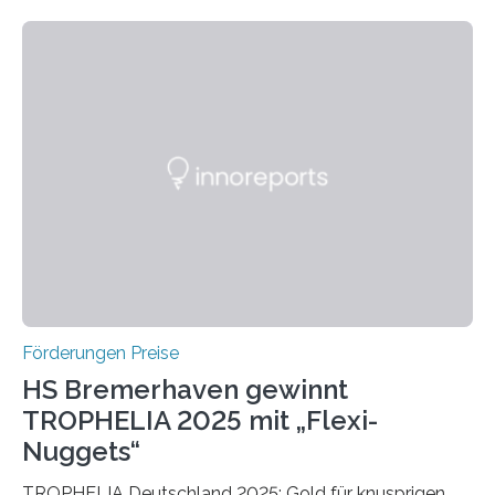
wissenschaftlichen Entdeckungen im biomedizinischen
Bereich auszuzeichnen. Er hat sich einen wachsenden
Ruf als Vorstufe zum Nobelpreis erarbeitet, da er in
einer früheren Ausgabe zwei Autoren auszeichnete, die
später mit dem Nobelpreis für Medizin geehrt wurden.
Die vierte Ausgabe des internationalen Preises der BIAL
Foundation, des BIAL Award in Biomedicine ist in
vollem…
Förderungen Preise
HS Bremerhaven gewinnt
TROPHELIA 2025 mit „Flexi-
Nuggets“
TROPHELIA Deutschland 2025: Gold für knusprigen