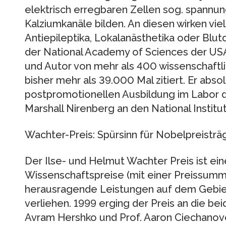
elektrisch erregbaren Zellen sog. spannun
Kalziumkanäle bilden. An diesen wirken vie
Antiepileptika, Lokalanästhetika oder Blutd
der National Academy of Sciences der USA
und Autor von mehr als 400 wissenschaftl
bisher mehr als 39.000 Mal zitiert. Er abso
postpromotionellen Ausbildung im Labor d
Marshall Nirenberg an den National Institu
Wachter-Preis: Spürsinn für Nobelpreisträ
Der Ilse- und Helmut Wachter Preis ist ei
Wissenschaftspreise (mit einer Preissumme
herausragende Leistungen auf dem Gebie
verliehen. 1999 erging der Preis an die bei
Avram Hershko und Prof. Aaron Ciechanove