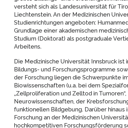
versteht sich als Landesuniversität für Tiro
Liechtenstein. An der Medizinischen Univer
Studienrichtungen angeboten: Humanmedi
Grundlage einer akademischen medizinisc
Studium (Doktorat) als postgraduale Verti
Arbeitens.
Die Medizinische Universität Innsbruck ist i
Bildungs- und Forschungsprogramme sowi
der Forschung liegen die Schwerpunkte i
Biowissenschaften (u.a. bei dem Spezialf
„Zellproliferation und Zelltod in Tumoren“
Neurowissenschaften, der Krebsforschun
funktionellen Bildgebung. Darüber hinaus i
Forschung an der Medizinischen Universität
hochkompetitiven Forschungsförderung sow