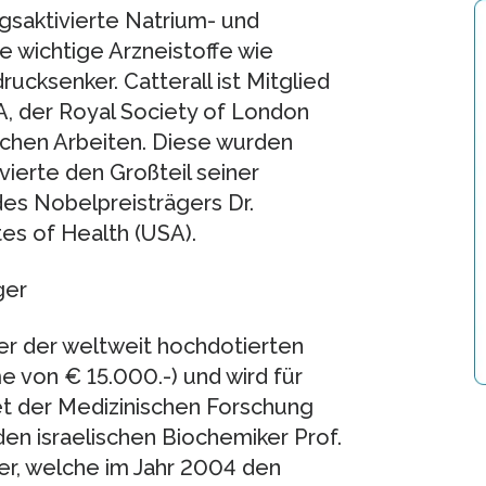
gsaktivierte Natrium- und
le wichtige Arzneistoffe wie
rucksenker. Catterall ist Mitglied
, der Royal Society of London
ichen Arbeiten. Diese wurden
lvierte den Großteil seiner
es Nobelpreisträgers Dr.
tes of Health (USA).
ger
ner der weltweit hochdotierten
 von € 15.000.-) und wird für
t der Medizinischen Forschung
den israelischen Biochemiker Prof.
r, welche im Jahr 2004 den