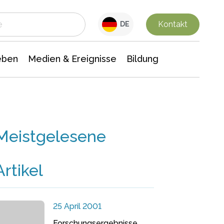
 Leben
Medien & Ereignisse
Interdisziplinäre Forschung
Veranstaltungsnachrichten
n Chemie
Gesellschaftswissenschaften
Kontakt
DE
eben
Medien & Ereignisse
Bildung
Meistgelesene
Artikel
25 April 2001
Forschungsergebnisse