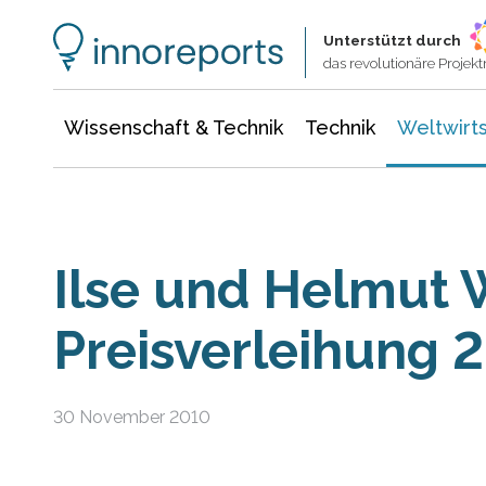
Wissenschaft & Technik
Informationstechnologie
Energie & Elektrotechnik
Unterstützt durch
das revolutionäre Proje
Wissenschaft & Technik
Technik
Weltwirts
Ilse und Helmut 
Preisverleihung 
30 November 2010