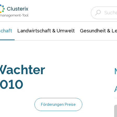
Landwirtschaft & Umwelt
Gesundheit &
Agrar- Forstwissenschaften
Unternehmensmeldungen
Biowissenschafte
Ökologie Umwelt- Naturschutz
ktmanagement-Tool
chaft
Landwirtschaft & Umwelt
Gesundheit & L
Wachter
2010
Förderungen Preise