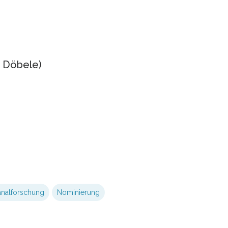
e Döbele)
analforschung
Nominierung