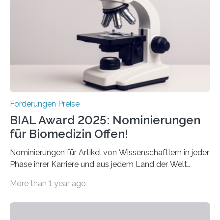
diesem Jahr wieder deutschlandweit den Hentschel-
Preis aus. Er richtet sich gezielt an jüngere
Forscherinnen und Forscher unter 40 Jahren. Geehrt
werden soll eine herausragende Doktorarbeit oder eine
hochrangige wissenschaftliche Publikation zum Thema
Schlaganfall….
Förderungen Preise
BIAL Award 2025: Nominierungen
für Biomedizin Offen!
Nominierungen für Artikel von Wissenschaftlern in jeder
Phase ihrer Karriere und aus jedem Land der Welt
willkommen sind Dieser internationale Preis wurde ins
More than 1 year ago
Leben gerufen, um die bemerkenswertesten
wissenschaftlichen Entdeckungen im biomedizinischen
Bereich auszuzeichnen. Er hat sich einen wachsenden