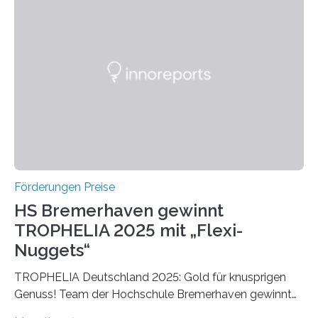
Ruf als Vorstufe zum Nobelpreis erarbeitet, da er in
einer früheren Ausgabe zwei Autoren auszeichnete, die
später mit dem Nobelpreis für Medizin geehrt wurden.
Die vierte Ausgabe des internationalen Preises der BIAL
Foundation, des BIAL Award in Biomedicine ist in
vollem…
Förderungen Preise
HS Bremerhaven gewinnt
TROPHELIA 2025 mit „Flexi-
Nuggets“
TROPHELIA Deutschland 2025: Gold für knusprigen
Genuss! Team der Hochschule Bremerhaven gewinnt
mit “Flexi-Nuggets” und vertritt Deutschland bei