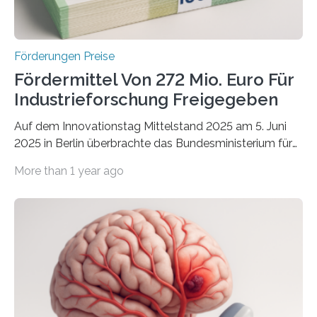
Förderungen Preise
Fördermittel Von 272 Mio. Euro Für
Industrieforschung Freigegeben
Auf dem Innovationstag Mittelstand 2025 am 5. Juni
2025 in Berlin überbrachte das Bundesministerium für
Wirtschaft und Energie eine gute Nachricht:
More than 1 year ago
Überplanmäßige Verpflichtungsermächtigungen in
Höhe von bis zu 272 Millionen Euro wurden in dieser
Woche vom Haushaltsausschuss freigegeben – unter
anderem zur Unterstützung der
Industrieforschungsprogramme Industrielle
Gemeinschaftsforschung (IGF), Zentrales
Innovationsprogramm Mittelstand (ZIM) und
Innovationskompetenz INNO-KOM. Auf dem
Innovationstag Mittelstand 2025 am 5. Juni 2025 in