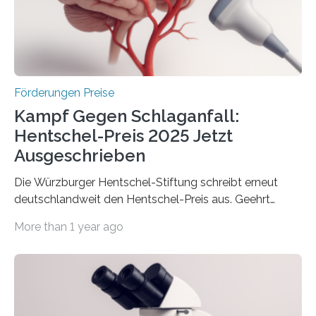
Berlin überbrachte das Bundesministerium für
Wirtschaft und Energie eine gute Nachricht:
Überplanmäßige Verpflichtungsermächtigungen in
Höhe…
Förderungen Preise
Kampf Gegen Schlaganfall:
Hentschel-Preis 2025 Jetzt
Ausgeschrieben
Die Würzburger Hentschel-Stiftung schreibt erneut
deutschlandweit den Hentschel-Preis aus. Geehrt
werden soll eine herausragende Doktorarbeit oder eine
More than 1 year ago
hochrangige wissenschaftliche Publikation zum Thema
Schlaganfall. Die Hentschel-Stiftung „Kampf dem
Schlaganfall“ mit Sitz in Würzburg fördert die
Schlaganfallforschung, um die Behandlung der
Betroffenen zu verbessern. Dazu schreibt sie auch in