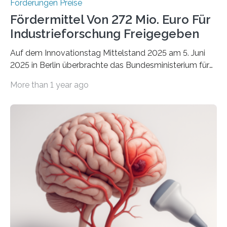
Förderungen Preise
Fördermittel Von 272 Mio. Euro Für
Industrieforschung Freigegeben
Auf dem Innovationstag Mittelstand 2025 am 5. Juni
2025 in Berlin überbrachte das Bundesministerium für
Wirtschaft und Energie eine gute Nachricht:
More than 1 year ago
Überplanmäßige Verpflichtungsermächtigungen in
Höhe von bis zu 272 Millionen Euro wurden in dieser
Woche vom Haushaltsausschuss freigegeben – unter
anderem zur Unterstützung der
Industrieforschungsprogramme Industrielle
Gemeinschaftsforschung (IGF), Zentrales
Innovationsprogramm Mittelstand (ZIM) und
Innovationskompetenz INNO-KOM. Auf dem
Innovationstag Mittelstand 2025 am 5. Juni 2025 in
Berlin überbrachte das Bundesministerium für
Wirtschaft und Energie eine gute Nachricht:
Überplanmäßige Verpflichtungsermächtigungen in