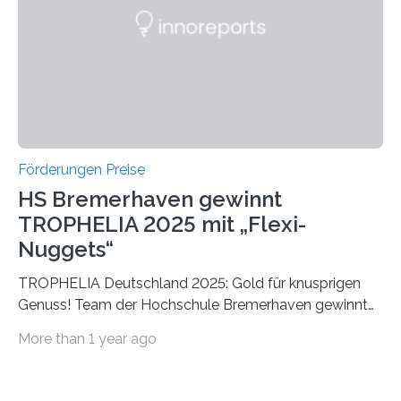
Die vierte Ausgabe des internationalen Preises der BIAL
Foundation, des BIAL Award in Biomedicine ist in
vollem…
Förderungen Preise
HS Bremerhaven gewinnt
TROPHELIA 2025 mit „Flexi-
Nuggets“
TROPHELIA Deutschland 2025: Gold für knusprigen
Genuss! Team der Hochschule Bremerhaven gewinnt
mit “Flexi-Nuggets” und vertritt Deutschland bei
More than 1 year ago
ECOTROPHELIAMit der Produktidee “Flexi-Nuggets”
gewinnt das Studierenden-Team der Hochschule
Bremerhaven den diesjährigen TROPHELIA-