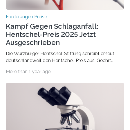
Höhe…
Förderungen Preise
Kampf Gegen Schlaganfall:
Hentschel-Preis 2025 Jetzt
Ausgeschrieben
Die Würzburger Hentschel-Stiftung schreibt erneut
deutschlandweit den Hentschel-Preis aus. Geehrt
werden soll eine herausragende Doktorarbeit oder eine
More than 1 year ago
hochrangige wissenschaftliche Publikation zum Thema
Schlaganfall. Die Hentschel-Stiftung „Kampf dem
Schlaganfall“ mit Sitz in Würzburg fördert die
Schlaganfallforschung, um die Behandlung der
Betroffenen zu verbessern. Dazu schreibt sie auch in
diesem Jahr wieder deutschlandweit den Hentschel-
Preis aus. Er richtet sich gezielt an jüngere
Forscherinnen und Forscher unter 40 Jahren. Geehrt