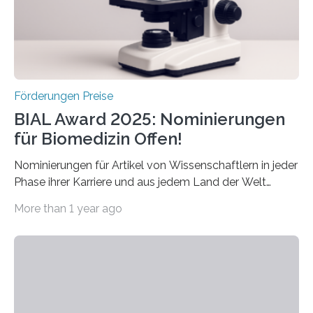
werden soll eine herausragende Doktorarbeit oder eine
hochrangige wissenschaftliche Publikation zum Thema
Schlaganfall….
Förderungen Preise
BIAL Award 2025: Nominierungen
für Biomedizin Offen!
Nominierungen für Artikel von Wissenschaftlern in jeder
Phase ihrer Karriere und aus jedem Land der Welt
willkommen sind Dieser internationale Preis wurde ins
More than 1 year ago
Leben gerufen, um die bemerkenswertesten
wissenschaftlichen Entdeckungen im biomedizinischen
Bereich auszuzeichnen. Er hat sich einen wachsenden
Ruf als Vorstufe zum Nobelpreis erarbeitet, da er in
einer früheren Ausgabe zwei Autoren auszeichnete, die
später mit dem Nobelpreis für Medizin geehrt wurden.