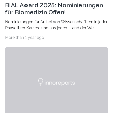
BIAL Award 2025: Nominierungen
für Biomedizin Offen!
Nominierungen für Artikel von Wissenschaftlern in jeder
Phase ihrer Karriere und aus jedem Land der Welt
willkommen sind Dieser internationale Preis wurde ins
More than 1 year ago
Leben gerufen, um die bemerkenswertesten
wissenschaftlichen Entdeckungen im biomedizinischen
Bereich auszuzeichnen. Er hat sich einen wachsenden
Ruf als Vorstufe zum Nobelpreis erarbeitet, da er in
einer früheren Ausgabe zwei Autoren auszeichnete, die
später mit dem Nobelpreis für Medizin geehrt wurden.
Die vierte Ausgabe des internationalen Preises der BIAL
Foundation, des BIAL Award in Biomedicine ist in
vollem…