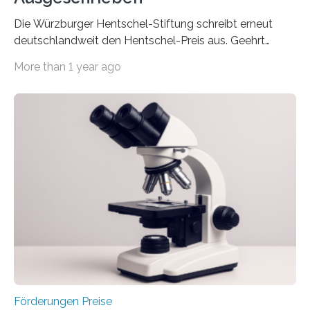
Die Würzburger Hentschel-Stiftung schreibt erneut
deutschlandweit den Hentschel-Preis aus. Geehrt
werden soll eine herausragende Doktorarbeit oder eine
More than 1 year ago
hochrangige wissenschaftliche Publikation zum Thema
Schlaganfall. Die Hentschel-Stiftung „Kampf dem
Schlaganfall“ mit Sitz in Würzburg fördert die
Schlaganfallforschung, um die Behandlung der
Betroffenen zu verbessern. Dazu schreibt sie auch in
diesem Jahr wieder deutschlandweit den Hentschel-
Preis aus. Er richtet sich gezielt an jüngere
Forscherinnen und Forscher unter 40 Jahren. Geehrt
werden soll eine herausragende Doktorarbeit oder eine
hochrangige wissenschaftliche Publikation zum Thema
Schlaganfall….
Förderungen Preise