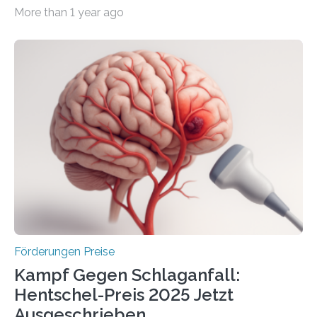
Wirtschaft und Energie eine gute Nachricht:
More than 1 year ago
Überplanmäßige Verpflichtungsermächtigungen in
Höhe von bis zu 272 Millionen Euro wurden in dieser
Woche vom Haushaltsausschuss freigegeben – unter
anderem zur Unterstützung der
Industrieforschungsprogramme Industrielle
Gemeinschaftsforschung (IGF), Zentrales
Innovationsprogramm Mittelstand (ZIM) und
Innovationskompetenz INNO-KOM. Auf dem
Innovationstag Mittelstand 2025 am 5. Juni 2025 in
Berlin überbrachte das Bundesministerium für
Wirtschaft und Energie eine gute Nachricht:
Überplanmäßige Verpflichtungsermächtigungen in
Höhe…
Förderungen Preise
Kampf Gegen Schlaganfall:
Hentschel-Preis 2025 Jetzt
Ausgeschrieben