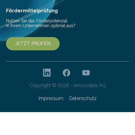
den Studierenden der Lebensmitteltechnologie
Franziska Diebel, Pauline Hoffmann und Yusuf Toprak
Fördermittelprüfung
entwickelt. Mit nur…
Nutzen Sie das Förderpotenzial
in Ihrem Unternehmen optimal aus?
JETZT PRÜFEN
Copyright © 2026 - innoscripta AG
Impressum
Datenschutz