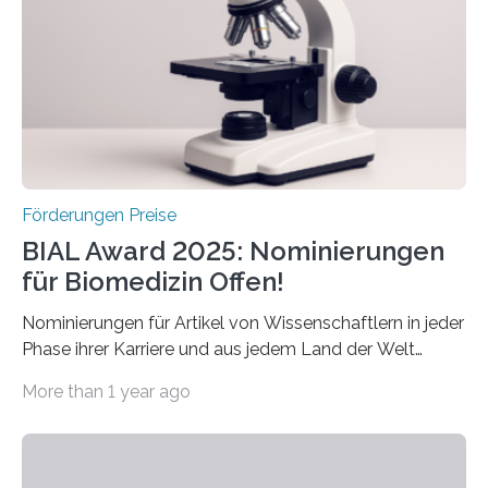
Preis aus. Er richtet sich gezielt an jüngere
Forscherinnen und Forscher unter 40 Jahren. Geehrt
werden soll eine herausragende Doktorarbeit oder eine
hochrangige wissenschaftliche Publikation zum Thema
Schlaganfall….
Förderungen Preise
BIAL Award 2025: Nominierungen
für Biomedizin Offen!
Nominierungen für Artikel von Wissenschaftlern in jeder
Phase ihrer Karriere und aus jedem Land der Welt
willkommen sind Dieser internationale Preis wurde ins
More than 1 year ago
Leben gerufen, um die bemerkenswertesten
wissenschaftlichen Entdeckungen im biomedizinischen
Bereich auszuzeichnen. Er hat sich einen wachsenden
Ruf als Vorstufe zum Nobelpreis erarbeitet, da er in