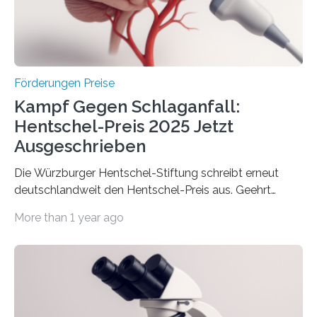
Berlin überbrachte das Bundesministerium für
Wirtschaft und Energie eine gute Nachricht:
Überplanmäßige Verpflichtungsermächtigungen in
Höhe…
Förderungen Preise
Kampf Gegen Schlaganfall:
Hentschel-Preis 2025 Jetzt
Ausgeschrieben
Die Würzburger Hentschel-Stiftung schreibt erneut
deutschlandweit den Hentschel-Preis aus. Geehrt
werden soll eine herausragende Doktorarbeit oder eine
More than 1 year ago
hochrangige wissenschaftliche Publikation zum Thema
Schlaganfall. Die Hentschel-Stiftung „Kampf dem
Schlaganfall“ mit Sitz in Würzburg fördert die
Schlaganfallforschung, um die Behandlung der
Betroffenen zu verbessern. Dazu schreibt sie auch in
diesem Jahr wieder deutschlandweit den Hentschel-