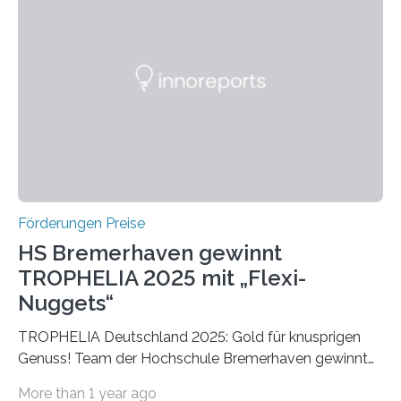
einer früheren Ausgabe zwei Autoren auszeichnete, die
später mit dem Nobelpreis für Medizin geehrt wurden.
Die vierte Ausgabe des internationalen Preises der BIAL
Foundation, des BIAL Award in Biomedicine ist in
vollem…
Förderungen Preise
HS Bremerhaven gewinnt
TROPHELIA 2025 mit „Flexi-
Nuggets“
TROPHELIA Deutschland 2025: Gold für knusprigen
Genuss! Team der Hochschule Bremerhaven gewinnt
mit “Flexi-Nuggets” und vertritt Deutschland bei
More than 1 year ago