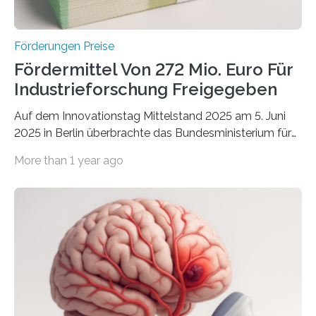
Förderungen Preise
Fördermittel Von 272 Mio. Euro Für
Industrieforschung Freigegeben
Auf dem Innovationstag Mittelstand 2025 am 5. Juni
2025 in Berlin überbrachte das Bundesministerium für
Wirtschaft und Energie eine gute Nachricht:
More than 1 year ago
Überplanmäßige Verpflichtungsermächtigungen in
Höhe von bis zu 272 Millionen Euro wurden in dieser
Woche vom Haushaltsausschuss freigegeben – unter
anderem zur Unterstützung der
Industrieforschungsprogramme Industrielle
Gemeinschaftsforschung (IGF), Zentrales
Innovationsprogramm Mittelstand (ZIM) und
Innovationskompetenz INNO-KOM. Auf dem
Innovationstag Mittelstand 2025 am 5. Juni 2025 in