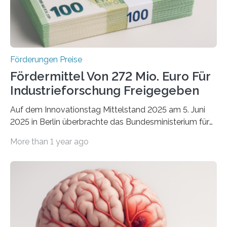
Förderungen Preise
Fördermittel Von 272 Mio. Euro Für
Industrieforschung Freigegeben
Auf dem Innovationstag Mittelstand 2025 am 5. Juni
2025 in Berlin überbrachte das Bundesministerium für
Wirtschaft und Energie eine gute Nachricht:
More than 1 year ago
Überplanmäßige Verpflichtungsermächtigungen in
Höhe von bis zu 272 Millionen Euro wurden in dieser
Woche vom Haushaltsausschuss freigegeben – unter
anderem zur Unterstützung der
Industrieforschungsprogramme Industrielle
Gemeinschaftsforschung (IGF), Zentrales
Innovationsprogramm Mittelstand (ZIM) und