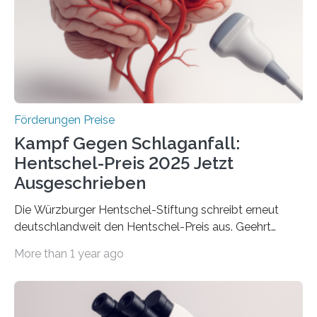
Innovationskompetenz INNO-KOM. Auf dem
Innovationstag Mittelstand 2025 am 5. Juni 2025 in
Berlin überbrachte das Bundesministerium für
Wirtschaft und Energie eine gute Nachricht:
Überplanmäßige Verpflichtungsermächtigungen in
Höhe…
Förderungen Preise
Kampf Gegen Schlaganfall:
Hentschel-Preis 2025 Jetzt
Ausgeschrieben
Die Würzburger Hentschel-Stiftung schreibt erneut
deutschlandweit den Hentschel-Preis aus. Geehrt
werden soll eine herausragende Doktorarbeit oder eine
More than 1 year ago
hochrangige wissenschaftliche Publikation zum Thema
Schlaganfall. Die Hentschel-Stiftung „Kampf dem
Schlaganfall“ mit Sitz in Würzburg fördert die
Schlaganfallforschung, um die Behandlung der