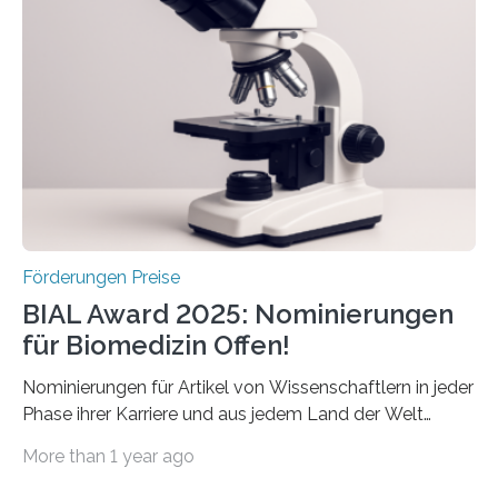
Betroffenen zu verbessern. Dazu schreibt sie auch in
diesem Jahr wieder deutschlandweit den Hentschel-
Preis aus. Er richtet sich gezielt an jüngere
Forscherinnen und Forscher unter 40 Jahren. Geehrt
werden soll eine herausragende Doktorarbeit oder eine
hochrangige wissenschaftliche Publikation zum Thema
Schlaganfall….
Förderungen Preise
BIAL Award 2025: Nominierungen
für Biomedizin Offen!
Nominierungen für Artikel von Wissenschaftlern in jeder
Phase ihrer Karriere und aus jedem Land der Welt
willkommen sind Dieser internationale Preis wurde ins
More than 1 year ago
Leben gerufen, um die bemerkenswertesten
wissenschaftlichen Entdeckungen im biomedizinischen