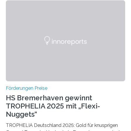
Bereich auszuzeichnen. Er hat sich einen wachsenden
Ruf als Vorstufe zum Nobelpreis erarbeitet, da er in
einer früheren Ausgabe zwei Autoren auszeichnete, die
später mit dem Nobelpreis für Medizin geehrt wurden.
Die vierte Ausgabe des internationalen Preises der BIAL
Foundation, des BIAL Award in Biomedicine ist in
vollem…
Förderungen Preise
HS Bremerhaven gewinnt
TROPHELIA 2025 mit „Flexi-
Nuggets“
TROPHELIA Deutschland 2025: Gold für knusprigen