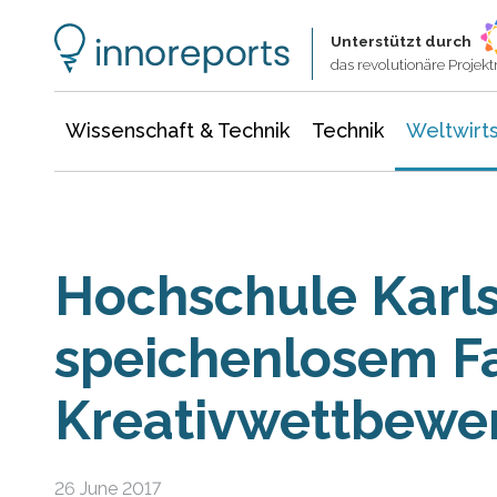
Wissenschaft & Technik
Informationstechnologie
Energie & Elektrotechnik
Unterstützt durch
das revolutionäre Proje
Wissenschaft & Technik
Technik
Weltwirts
Hochschule Karls
speichenlosem F
Kreativwettbewe
26 June 2017