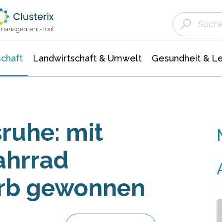
Landwirtschaft & Umwelt
Gesundheit &
Agrar- Forstwissenschaften
Unternehmensmeldungen
Biowissenschafte
Ökologie Umwelt- Naturschutz
ktmanagement-Tool
chaft
Landwirtschaft & Umwelt
Gesundheit & L
ruhe: mit
ahrrad
rb gewonnen