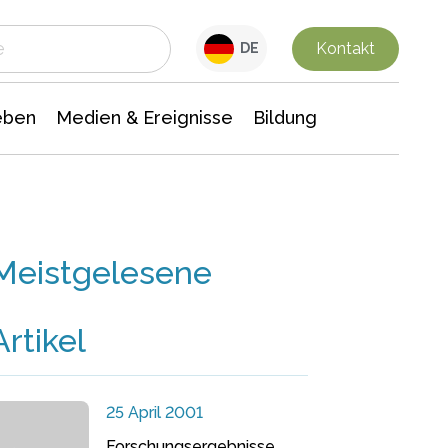
 Leben
Medien & Ereignisse
Interdisziplinäre Forschung
Veranstaltungsnachrichten
n Chemie
Gesellschaftswissenschaften
Kontakt
DE
eben
Medien & Ereignisse
Bildung
Meistgelesene
Artikel
25 April 2001
Forschungsergebnisse