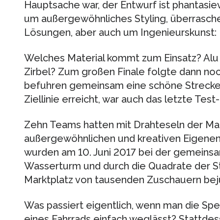
Hauptsache war, der Entwurf ist phantasiev
um außergewöhnliches Styling, überrasc
Lösungen, aber auch um Ingenieurskunst:
Welches Material kommt zum Einsatz? Alu
Zirbel? Zum großen Finale folgte dann noc
befuhren gemeinsam eine schöne Strecke 
Ziellinie erreicht, war auch das letzte Tes
Zehn Teams hatten mit Drahteseln der Ma
außergewöhnlichen und kreativen Eigenen
wurden am 10. Juni 2017 bei der gemeins
Wasserturm und durch die Quadrate der S
Marktplatz von tausenden Zuschauern bej
Was passiert eigentlich, wenn man die Sp
eines Fahrrads einfach weglässt? Stattdes