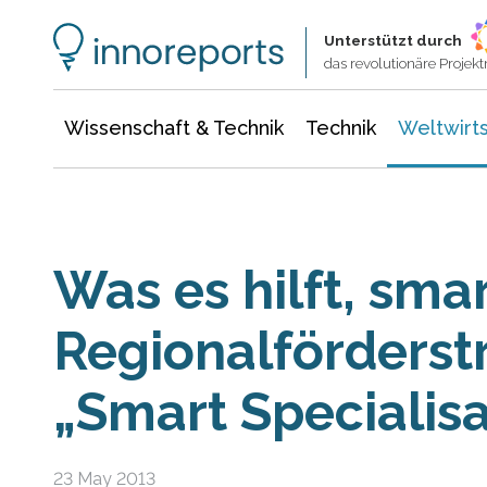
Wissenschaft & Technik
Informationstechnologie
Energie & Elektrotechnik
Unterstützt durch
das revolutionäre Proje
Wissenschaft & Technik
Technik
Weltwirts
Was es hilft, smar
Regionalförderst
„Smart Specialisa
23 May 2013