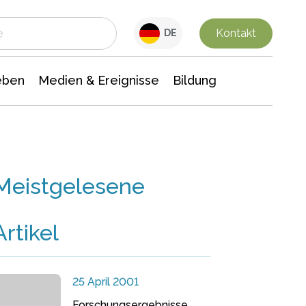
 Leben
Medien & Ereignisse
Interdisziplinäre Forschung
Veranstaltungsnachrichten
n Chemie
Gesellschaftswissenschaften
Kontakt
DE
eben
Medien & Ereignisse
Bildung
Meistgelesene
Artikel
25 April 2001
Forschungsergebnisse