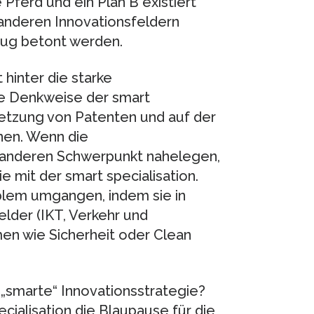
 Pferd und ein Plan B existiert
u anderen Innovationsfeldern
nug betont werden.
hinter die starke
ie Denkweise der smart
tsetzung von Patenten und auf der
nen. Wenn die
 anderen Schwerpunkt nahelegen,
ie mit der smart specialisation.
blem umgangen, indem sie in
lder (IKT, Verkehr und
en wie Sicherheit oder Clean
 „smarte“ Innovationsstrategie?
cialisation die Blaupause für die