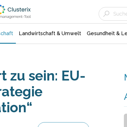
Landwirtschaft & Umwelt
Gesundheit &
Agrar- Forstwissenschaften
Unternehmensmeldungen
Biowissenschafte
Ökologie Umwelt- Naturschutz
ktmanagement-Tool
chaft
Landwirtschaft & Umwelt
Gesundheit & L
t zu sein: EU-
rategie
tion“