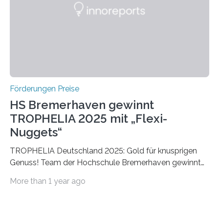
Foundation, des BIAL Award in Biomedicine ist in
vollem…
Förderungen Preise
HS Bremerhaven gewinnt
TROPHELIA 2025 mit „Flexi-
Nuggets“
TROPHELIA Deutschland 2025: Gold für knusprigen
Genuss! Team der Hochschule Bremerhaven gewinnt
mit “Flexi-Nuggets” und vertritt Deutschland bei
More than 1 year ago
ECOTROPHELIAMit der Produktidee “Flexi-Nuggets”
gewinnt das Studierenden-Team der Hochschule
Bremerhaven den diesjährigen TROPHELIA-