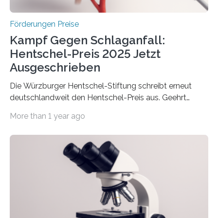
Höhe…
Förderungen Preise
Kampf Gegen Schlaganfall:
Hentschel-Preis 2025 Jetzt
Ausgeschrieben
Die Würzburger Hentschel-Stiftung schreibt erneut
deutschlandweit den Hentschel-Preis aus. Geehrt
werden soll eine herausragende Doktorarbeit oder eine
More than 1 year ago
hochrangige wissenschaftliche Publikation zum Thema
Schlaganfall. Die Hentschel-Stiftung „Kampf dem
Schlaganfall“ mit Sitz in Würzburg fördert die
Schlaganfallforschung, um die Behandlung der
Betroffenen zu verbessern. Dazu schreibt sie auch in
diesem Jahr wieder deutschlandweit den Hentschel-
Preis aus. Er richtet sich gezielt an jüngere
Forscherinnen und Forscher unter 40 Jahren. Geehrt
werden soll eine herausragende Doktorarbeit oder eine