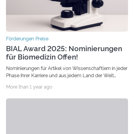
hochrangige wissenschaftliche Publikation zum Thema
Schlaganfall….
Förderungen Preise
BIAL Award 2025: Nominierungen
für Biomedizin Offen!
Nominierungen für Artikel von Wissenschaftlern in jeder
Phase ihrer Karriere und aus jedem Land der Welt
willkommen sind Dieser internationale Preis wurde ins
More than 1 year ago
Leben gerufen, um die bemerkenswertesten
wissenschaftlichen Entdeckungen im biomedizinischen
Bereich auszuzeichnen. Er hat sich einen wachsenden
Ruf als Vorstufe zum Nobelpreis erarbeitet, da er in
einer früheren Ausgabe zwei Autoren auszeichnete, die
später mit dem Nobelpreis für Medizin geehrt wurden.
Die vierte Ausgabe des internationalen Preises der BIAL