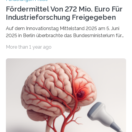
Fördermittel Von 272 Mio. Euro Für
Industrieforschung Freigegeben
Auf dem Innovationstag Mittelstand 2025 am 5. Juni
2025 in Berlin überbrachte das Bundesministerium für
Wirtschaft und Energie eine gute Nachricht:
More than 1 year ago
Überplanmäßige Verpflichtungsermächtigungen in
Höhe von bis zu 272 Millionen Euro wurden in dieser
Woche vom Haushaltsausschuss freigegeben – unter
anderem zur Unterstützung der
Industrieforschungsprogramme Industrielle
Gemeinschaftsforschung (IGF), Zentrales
Innovationsprogramm Mittelstand (ZIM) und
Innovationskompetenz INNO-KOM. Auf dem
Innovationstag Mittelstand 2025 am 5. Juni 2025 in
Berlin überbrachte das Bundesministerium für
Wirtschaft und Energie eine gute Nachricht:
Überplanmäßige Verpflichtungsermächtigungen in