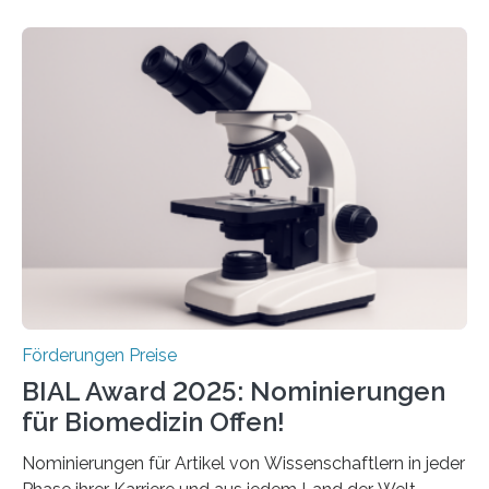
Schlaganfall. Die Hentschel-Stiftung „Kampf dem
Schlaganfall“ mit Sitz in Würzburg fördert die
Schlaganfallforschung, um die Behandlung der
Betroffenen zu verbessern. Dazu schreibt sie auch in
diesem Jahr wieder deutschlandweit den Hentschel-
Preis aus. Er richtet sich gezielt an jüngere
Forscherinnen und Forscher unter 40 Jahren. Geehrt
werden soll eine herausragende Doktorarbeit oder eine
hochrangige wissenschaftliche Publikation zum Thema
Schlaganfall….
Förderungen Preise
BIAL Award 2025: Nominierungen
für Biomedizin Offen!
Nominierungen für Artikel von Wissenschaftlern in jeder