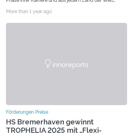
Phase ihrer Karriere und aus jedem Land der Welt
willkommen sind Dieser internationale Preis wurde ins
More than 1 year ago
Leben gerufen, um die bemerkenswertesten
wissenschaftlichen Entdeckungen im biomedizinischen
Bereich auszuzeichnen. Er hat sich einen wachsenden
Ruf als Vorstufe zum Nobelpreis erarbeitet, da er in
einer früheren Ausgabe zwei Autoren auszeichnete, die
später mit dem Nobelpreis für Medizin geehrt wurden.
Die vierte Ausgabe des internationalen Preises der BIAL
Foundation, des BIAL Award in Biomedicine ist in
vollem…
Förderungen Preise
HS Bremerhaven gewinnt
TROPHELIA 2025 mit „Flexi-