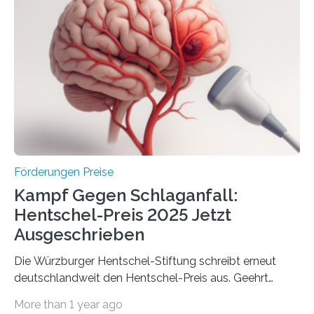
Industrieforschungsprogramme Industrielle
Gemeinschaftsforschung (IGF), Zentrales
Innovationsprogramm Mittelstand (ZIM) und
Innovationskompetenz INNO-KOM. Auf dem
Innovationstag Mittelstand 2025 am 5. Juni 2025 in
Berlin überbrachte das Bundesministerium für
Wirtschaft und Energie eine gute Nachricht:
Überplanmäßige Verpflichtungsermächtigungen in
Höhe…
Förderungen Preise
Kampf Gegen Schlaganfall:
Hentschel-Preis 2025 Jetzt
Ausgeschrieben
Die Würzburger Hentschel-Stiftung schreibt erneut
deutschlandweit den Hentschel-Preis aus. Geehrt
werden soll eine herausragende Doktorarbeit oder eine
More than 1 year ago
hochrangige wissenschaftliche Publikation zum Thema