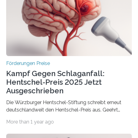
Innovationsprogramm Mittelstand (ZIM) und
Innovationskompetenz INNO-KOM. Auf dem
Innovationstag Mittelstand 2025 am 5. Juni 2025 in
Berlin überbrachte das Bundesministerium für
Wirtschaft und Energie eine gute Nachricht:
Überplanmäßige Verpflichtungsermächtigungen in
Höhe…
Förderungen Preise
Kampf Gegen Schlaganfall:
Hentschel-Preis 2025 Jetzt
Ausgeschrieben
Die Würzburger Hentschel-Stiftung schreibt erneut
deutschlandweit den Hentschel-Preis aus. Geehrt
werden soll eine herausragende Doktorarbeit oder eine
More than 1 year ago
hochrangige wissenschaftliche Publikation zum Thema
Schlaganfall. Die Hentschel-Stiftung „Kampf dem