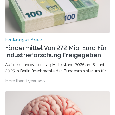
Förderungen Preise
Fördermittel Von 272 Mio. Euro Für
Industrieforschung Freigegeben
Auf dem Innovationstag Mittelstand 2025 am 5. Juni
2025 in Berlin überbrachte das Bundesministerium für
Wirtschaft und Energie eine gute Nachricht:
More than 1 year ago
Überplanmäßige Verpflichtungsermächtigungen in
Höhe von bis zu 272 Millionen Euro wurden in dieser
Woche vom Haushaltsausschuss freigegeben – unter
anderem zur Unterstützung der
Industrieforschungsprogramme Industrielle
Gemeinschaftsforschung (IGF), Zentrales