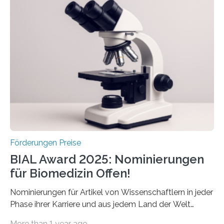
Schlaganfall“ mit Sitz in Würzburg fördert die
Schlaganfallforschung, um die Behandlung der
Betroffenen zu verbessern. Dazu schreibt sie auch in
diesem Jahr wieder deutschlandweit den Hentschel-
Preis aus. Er richtet sich gezielt an jüngere
Forscherinnen und Forscher unter 40 Jahren. Geehrt
werden soll eine herausragende Doktorarbeit oder eine
hochrangige wissenschaftliche Publikation zum Thema
Schlaganfall….
Förderungen Preise
BIAL Award 2025: Nominierungen
für Biomedizin Offen!
Nominierungen für Artikel von Wissenschaftlern in jeder
Phase ihrer Karriere und aus jedem Land der Welt
willkommen sind Dieser internationale Preis wurde ins
More than 1 year ago