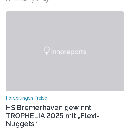
Leben gerufen, um die bemerkenswertesten
wissenschaftlichen Entdeckungen im biomedizinischen
Bereich auszuzeichnen. Er hat sich einen wachsenden
Ruf als Vorstufe zum Nobelpreis erarbeitet, da er in
einer früheren Ausgabe zwei Autoren auszeichnete, die
später mit dem Nobelpreis für Medizin geehrt wurden.
Die vierte Ausgabe des internationalen Preises der BIAL
Foundation, des BIAL Award in Biomedicine ist in
vollem…
Förderungen Preise
HS Bremerhaven gewinnt
TROPHELIA 2025 mit „Flexi-
Nuggets“