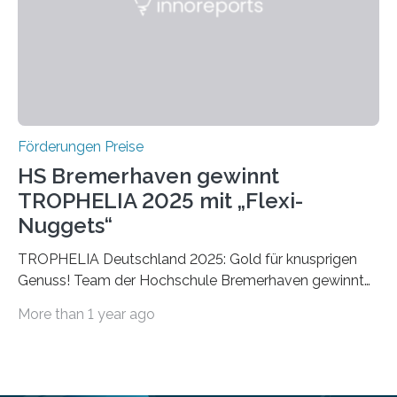
Foundation, des BIAL Award in Biomedicine ist in
vollem…
Förderungen Preise
HS Bremerhaven gewinnt
TROPHELIA 2025 mit „Flexi-
Nuggets“
TROPHELIA Deutschland 2025: Gold für knusprigen
Genuss! Team der Hochschule Bremerhaven gewinnt
mit “Flexi-Nuggets” und vertritt Deutschland bei
More than 1 year ago
ECOTROPHELIAMit der Produktidee “Flexi-Nuggets”
gewinnt das Studierenden-Team der Hochschule
Bremerhaven den diesjährigen TROPHELIA-
Wettbewerb. Der Ideenwettbewerb richtet sich an