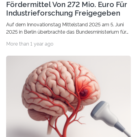
Fördermittel Von 272 Mio. Euro Für
Industrieforschung Freigegeben
Auf dem Innovationstag Mittelstand 2025 am 5. Juni
2025 in Berlin überbrachte das Bundesministerium für
Wirtschaft und Energie eine gute Nachricht:
More than 1 year ago
Überplanmäßige Verpflichtungsermächtigungen in
Höhe von bis zu 272 Millionen Euro wurden in dieser
Woche vom Haushaltsausschuss freigegeben – unter
anderem zur Unterstützung der
Industrieforschungsprogramme Industrielle
Gemeinschaftsforschung (IGF), Zentrales
Innovationsprogramm Mittelstand (ZIM) und
Innovationskompetenz INNO-KOM. Auf dem
Innovationstag Mittelstand 2025 am 5. Juni 2025 in
Berlin überbrachte das Bundesministerium für
Wirtschaft und Energie eine gute Nachricht:
Überplanmäßige Verpflichtungsermächtigungen in
Höhe…