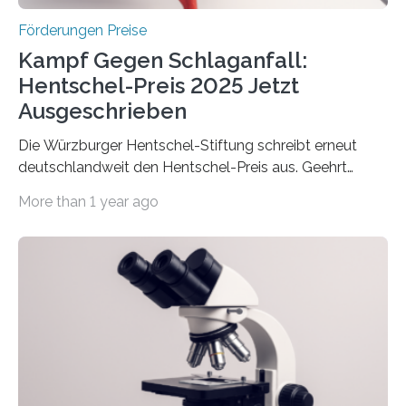
Förderungen Preise
Kampf Gegen Schlaganfall:
Hentschel-Preis 2025 Jetzt
Ausgeschrieben
Die Würzburger Hentschel-Stiftung schreibt erneut
deutschlandweit den Hentschel-Preis aus. Geehrt
werden soll eine herausragende Doktorarbeit oder eine
More than 1 year ago
hochrangige wissenschaftliche Publikation zum Thema
Schlaganfall. Die Hentschel-Stiftung „Kampf dem
Schlaganfall“ mit Sitz in Würzburg fördert die
Schlaganfallforschung, um die Behandlung der
Betroffenen zu verbessern. Dazu schreibt sie auch in
diesem Jahr wieder deutschlandweit den Hentschel-
Preis aus. Er richtet sich gezielt an jüngere
Forscherinnen und Forscher unter 40 Jahren. Geehrt
werden soll eine herausragende Doktorarbeit oder eine