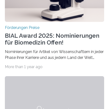
hochrangige wissenschaftliche Publikation zum Thema
Schlaganfall….
Förderungen Preise
BIAL Award 2025: Nominierungen
für Biomedizin Offen!
Nominierungen für Artikel von Wissenschaftlern in jeder
Phase ihrer Karriere und aus jedem Land der Welt
willkommen sind Dieser internationale Preis wurde ins
More than 1 year ago
Leben gerufen, um die bemerkenswertesten
wissenschaftlichen Entdeckungen im biomedizinischen
Bereich auszuzeichnen. Er hat sich einen wachsenden
Ruf als Vorstufe zum Nobelpreis erarbeitet, da er in
einer früheren Ausgabe zwei Autoren auszeichnete, die
später mit dem Nobelpreis für Medizin geehrt wurden.
Die vierte Ausgabe des internationalen Preises der BIAL