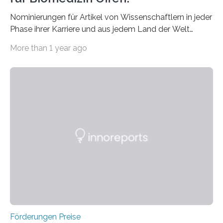
Nominierungen für Artikel von Wissenschaftlern in jeder
Phase ihrer Karriere und aus jedem Land der Welt
willkommen sind Dieser internationale Preis wurde ins
More than 1 year ago
Leben gerufen, um die bemerkenswertesten
wissenschaftlichen Entdeckungen im biomedizinischen
Bereich auszuzeichnen. Er hat sich einen wachsenden
Ruf als Vorstufe zum Nobelpreis erarbeitet, da er in
einer früheren Ausgabe zwei Autoren auszeichnete, die
später mit dem Nobelpreis für Medizin geehrt wurden.
Die vierte Ausgabe des internationalen Preises der BIAL
Foundation, des BIAL Award in Biomedicine ist in
vollem…
Förderungen Preise