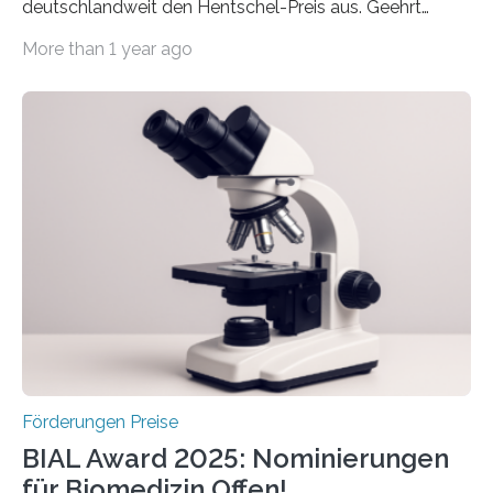
deutschlandweit den Hentschel-Preis aus. Geehrt
werden soll eine herausragende Doktorarbeit oder eine
More than 1 year ago
hochrangige wissenschaftliche Publikation zum Thema
Schlaganfall. Die Hentschel-Stiftung „Kampf dem
Schlaganfall“ mit Sitz in Würzburg fördert die
Schlaganfallforschung, um die Behandlung der
Betroffenen zu verbessern. Dazu schreibt sie auch in
diesem Jahr wieder deutschlandweit den Hentschel-
Preis aus. Er richtet sich gezielt an jüngere
Forscherinnen und Forscher unter 40 Jahren. Geehrt
werden soll eine herausragende Doktorarbeit oder eine
hochrangige wissenschaftliche Publikation zum Thema
Schlaganfall….
Förderungen Preise
BIAL Award 2025: Nominierungen
für Biomedizin Offen!