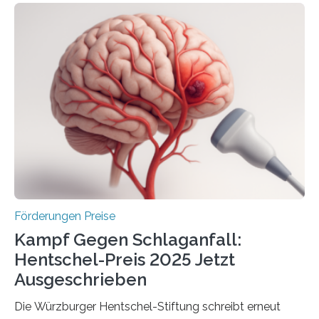
Woche vom Haushaltsausschuss freigegeben – unter
anderem zur Unterstützung der
Industrieforschungsprogramme Industrielle
Gemeinschaftsforschung (IGF), Zentrales
Innovationsprogramm Mittelstand (ZIM) und
Innovationskompetenz INNO-KOM. Auf dem
Innovationstag Mittelstand 2025 am 5. Juni 2025 in
Berlin überbrachte das Bundesministerium für
Wirtschaft und Energie eine gute Nachricht:
Überplanmäßige Verpflichtungsermächtigungen in
Höhe…
Förderungen Preise
Kampf Gegen Schlaganfall:
Hentschel-Preis 2025 Jetzt
Ausgeschrieben
Die Würzburger Hentschel-Stiftung schreibt erneut