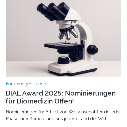
Schlaganfall“ mit Sitz in Würzburg fördert die
Schlaganfallforschung, um die Behandlung der
Betroffenen zu verbessern. Dazu schreibt sie auch in
diesem Jahr wieder deutschlandweit den Hentschel-
Preis aus. Er richtet sich gezielt an jüngere
Forscherinnen und Forscher unter 40 Jahren. Geehrt
werden soll eine herausragende Doktorarbeit oder eine
hochrangige wissenschaftliche Publikation zum Thema
Schlaganfall….
Förderungen Preise
BIAL Award 2025: Nominierungen
für Biomedizin Offen!
Nominierungen für Artikel von Wissenschaftlern in jeder
Phase ihrer Karriere und aus jedem Land der Welt
willkommen sind Dieser internationale Preis wurde ins