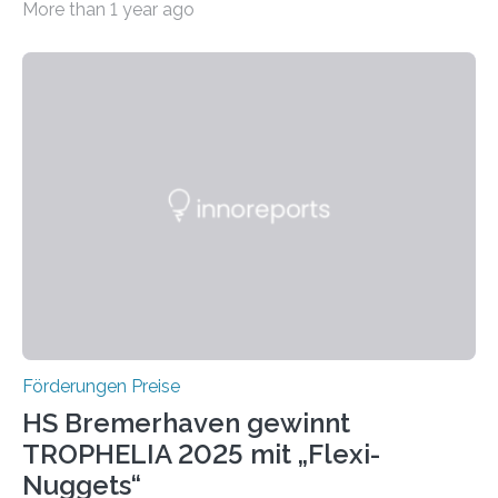
More than 1 year ago
Leben gerufen, um die bemerkenswertesten
wissenschaftlichen Entdeckungen im biomedizinischen
Bereich auszuzeichnen. Er hat sich einen wachsenden
Ruf als Vorstufe zum Nobelpreis erarbeitet, da er in
einer früheren Ausgabe zwei Autoren auszeichnete, die
später mit dem Nobelpreis für Medizin geehrt wurden.
Die vierte Ausgabe des internationalen Preises der BIAL
Foundation, des BIAL Award in Biomedicine ist in
vollem…
Förderungen Preise
HS Bremerhaven gewinnt
TROPHELIA 2025 mit „Flexi-
Nuggets“