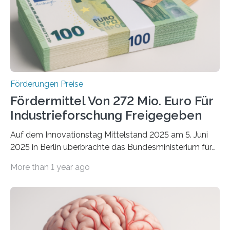
Förderungen Preise
Fördermittel Von 272 Mio. Euro Für
Industrieforschung Freigegeben
Auf dem Innovationstag Mittelstand 2025 am 5. Juni
2025 in Berlin überbrachte das Bundesministerium für
Wirtschaft und Energie eine gute Nachricht:
More than 1 year ago
Überplanmäßige Verpflichtungsermächtigungen in
Höhe von bis zu 272 Millionen Euro wurden in dieser
Woche vom Haushaltsausschuss freigegeben – unter
anderem zur Unterstützung der
Industrieforschungsprogramme Industrielle