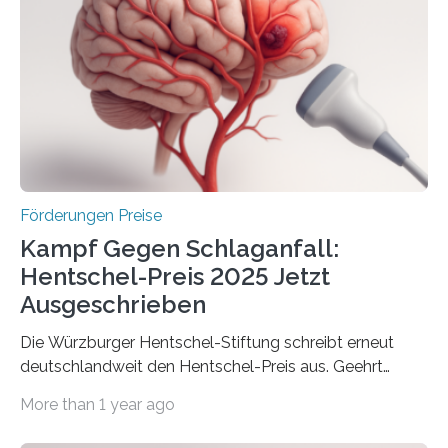
Gemeinschaftsforschung (IGF), Zentrales
Innovationsprogramm Mittelstand (ZIM) und
Innovationskompetenz INNO-KOM. Auf dem
Innovationstag Mittelstand 2025 am 5. Juni 2025 in
Berlin überbrachte das Bundesministerium für
Wirtschaft und Energie eine gute Nachricht:
Überplanmäßige Verpflichtungsermächtigungen in
Höhe…
Förderungen Preise
Kampf Gegen Schlaganfall:
Hentschel-Preis 2025 Jetzt
Ausgeschrieben
Die Würzburger Hentschel-Stiftung schreibt erneut
deutschlandweit den Hentschel-Preis aus. Geehrt
werden soll eine herausragende Doktorarbeit oder eine
More than 1 year ago
hochrangige wissenschaftliche Publikation zum Thema
Schlaganfall. Die Hentschel-Stiftung „Kampf dem