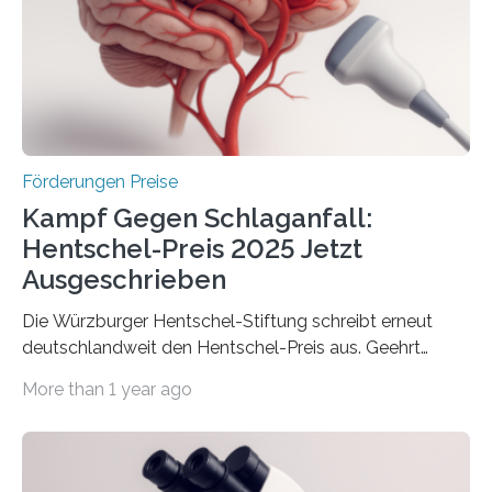
Innovationskompetenz INNO-KOM. Auf dem
Innovationstag Mittelstand 2025 am 5. Juni 2025 in
Berlin überbrachte das Bundesministerium für
Wirtschaft und Energie eine gute Nachricht:
Überplanmäßige Verpflichtungsermächtigungen in
Höhe…
Förderungen Preise
Kampf Gegen Schlaganfall:
Hentschel-Preis 2025 Jetzt
Ausgeschrieben
Die Würzburger Hentschel-Stiftung schreibt erneut
deutschlandweit den Hentschel-Preis aus. Geehrt
werden soll eine herausragende Doktorarbeit oder eine
More than 1 year ago
hochrangige wissenschaftliche Publikation zum Thema
Schlaganfall. Die Hentschel-Stiftung „Kampf dem
Schlaganfall“ mit Sitz in Würzburg fördert die
Schlaganfallforschung, um die Behandlung der