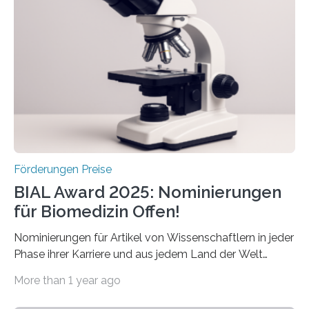
Betroffenen zu verbessern. Dazu schreibt sie auch in
diesem Jahr wieder deutschlandweit den Hentschel-
Preis aus. Er richtet sich gezielt an jüngere
Forscherinnen und Forscher unter 40 Jahren. Geehrt
werden soll eine herausragende Doktorarbeit oder eine
hochrangige wissenschaftliche Publikation zum Thema
Schlaganfall….
Förderungen Preise
BIAL Award 2025: Nominierungen
für Biomedizin Offen!
Nominierungen für Artikel von Wissenschaftlern in jeder
Phase ihrer Karriere und aus jedem Land der Welt
willkommen sind Dieser internationale Preis wurde ins
More than 1 year ago
Leben gerufen, um die bemerkenswertesten
wissenschaftlichen Entdeckungen im biomedizinischen