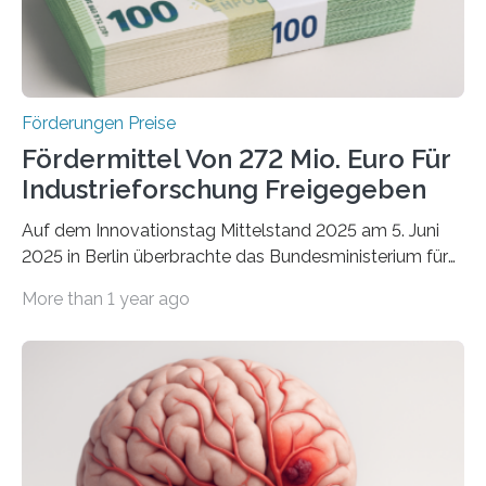
Förderungen Preise
Fördermittel Von 272 Mio. Euro Für
Industrieforschung Freigegeben
Auf dem Innovationstag Mittelstand 2025 am 5. Juni
2025 in Berlin überbrachte das Bundesministerium für
Wirtschaft und Energie eine gute Nachricht:
More than 1 year ago
Überplanmäßige Verpflichtungsermächtigungen in
Höhe von bis zu 272 Millionen Euro wurden in dieser
Woche vom Haushaltsausschuss freigegeben – unter
anderem zur Unterstützung der
Industrieforschungsprogramme Industrielle
Gemeinschaftsforschung (IGF), Zentrales
Innovationsprogramm Mittelstand (ZIM) und