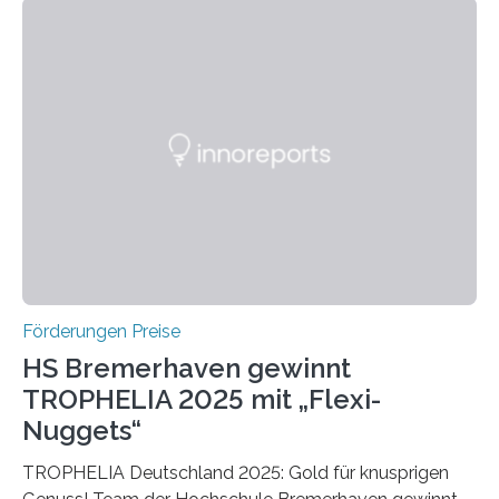
Bereich auszuzeichnen. Er hat sich einen wachsenden
Ruf als Vorstufe zum Nobelpreis erarbeitet, da er in
einer früheren Ausgabe zwei Autoren auszeichnete, die
später mit dem Nobelpreis für Medizin geehrt wurden.
Die vierte Ausgabe des internationalen Preises der BIAL
Foundation, des BIAL Award in Biomedicine ist in
vollem…
Förderungen Preise
HS Bremerhaven gewinnt
TROPHELIA 2025 mit „Flexi-
Nuggets“
TROPHELIA Deutschland 2025: Gold für knusprigen