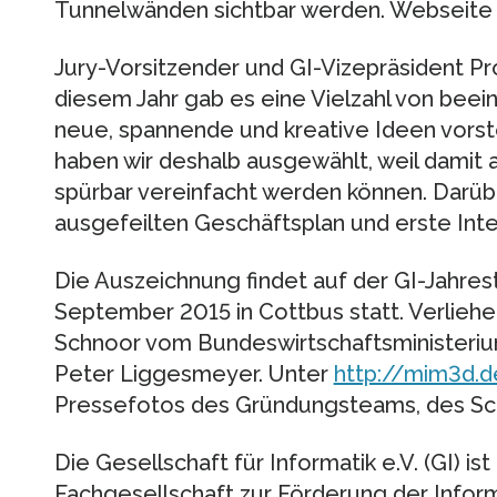
Tunnelwänden sichtbar werden. Webseite
Jury-Vorsitzender und GI-Vizepräsident Pro
diesem Jahr gab es eine Vielzahl von beei
neue, spannende und kreative Ideen vorst
haben wir deshalb ausgewählt, weil dami
spürbar vereinfacht werden können. Darübe
ausgefeilten Geschäftsplan und erste Inte
Die Auszeichnung findet auf der GI-Jahr
September 2015 in Cottbus statt. Verliehe
Schnoor vom Bundeswirtschaftsministerium 
Peter Liggesmeyer. Unter
http://mim3d.
Pressefotos des Gründungsteams, des Sc
Die Gesellschaft für Informatik e.V. (GI) i
Fachgesellschaft zur Förderung der Informa