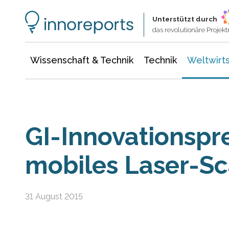
Wissenschaft & Technik
Informationstechnologie
Energie & Elektrotechnik
Unterstützt durch
das revolutionäre Proje
Wissenschaft & Technik
Technik
Weltwirts
GI-Innovationspre
mobiles Laser-S
31 August 2015