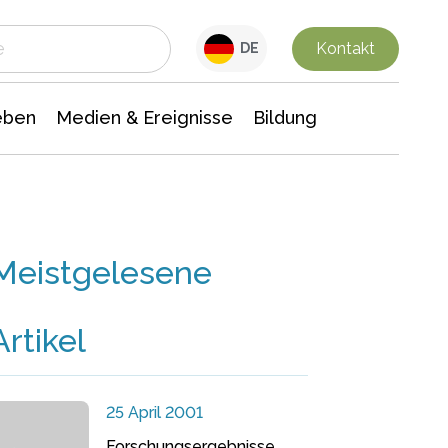
 Leben
Medien & Ereignisse
Interdisziplinäre Forschung
Veranstaltungsnachrichten
n Chemie
Gesellschaftswissenschaften
Kontakt
DE
eben
Medien & Ereignisse
Bildung
Meistgelesene
Artikel
25 April 2001
Forschungsergebnisse