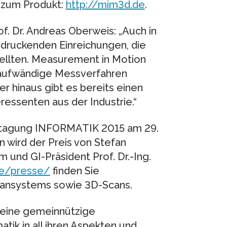
 zum Produkt:
http://mim3d.de
.
f. Dr. Andreas Oberweis: „Auch in
ndruckenden Einreichungen, die
ellten. Measurement in Motion
t aufwändige Messverfahren
r hinaus gibt es bereits einen
ressenten aus der Industrie.“
estagung INFORMATIK 2015 am 29.
n wird der Preis von Stefan
und GI-Präsident Prof. Dr.-Ing.
de/presse/
finden Sie
ansystems sowie 3D-Scans.
st eine gemeinnützige
tik in all ihren Aspekten und