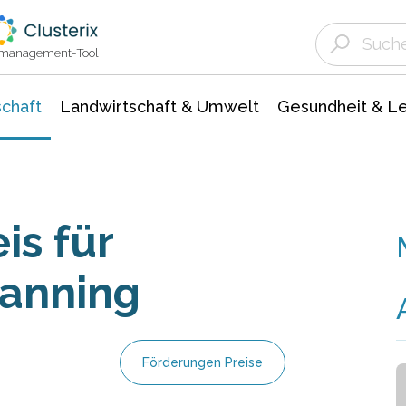
Landwirtschaft & Umwelt
Gesundheit &
Agrar- Forstwissenschaften
Unternehmensmeldungen
Biowissenschafte
Ökologie Umwelt- Naturschutz
ktmanagement-Tool
chaft
Landwirtschaft & Umwelt
Gesundheit & L
is für
canning
Förderungen Preise