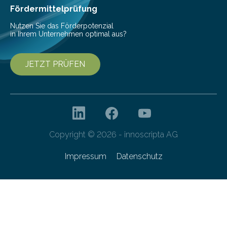
Franziska Diebel, Pauline Hoffmann und Yusuf Toprak
Fördermittelprüfung
entwickelt. Mit nur…
Nutzen Sie das Förderpotenzial
in Ihrem Unternehmen optimal aus?
JETZT PRÜFEN
Copyright © 2026 - innoscripta AG
Impressum
Datenschutz