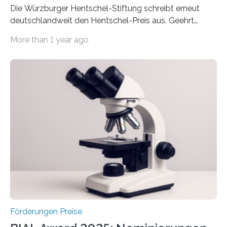
Die Würzburger Hentschel-Stiftung schreibt erneut
deutschlandweit den Hentschel-Preis aus. Geehrt
werden soll eine herausragende Doktorarbeit oder eine
More than 1 year ago
hochrangige wissenschaftliche Publikation zum Thema
Schlaganfall. Die Hentschel-Stiftung „Kampf dem
Schlaganfall“ mit Sitz in Würzburg fördert die
Schlaganfallforschung, um die Behandlung der
Betroffenen zu verbessern. Dazu schreibt sie auch in
diesem Jahr wieder deutschlandweit den Hentschel-
Preis aus. Er richtet sich gezielt an jüngere
Forscherinnen und Forscher unter 40 Jahren. Geehrt
werden soll eine herausragende Doktorarbeit oder eine
hochrangige wissenschaftliche Publikation zum Thema
Schlaganfall….
Förderungen Preise