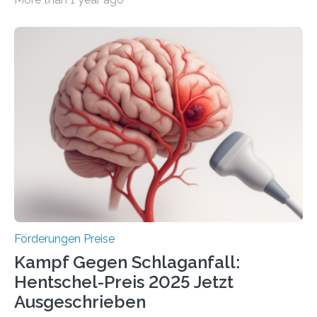
Überplanmäßige Verpflichtungsermächtigungen in
Höhe von bis zu 272 Millionen Euro wurden in dieser
Woche vom Haushaltsausschuss freigegeben – unter
anderem zur Unterstützung der
Industrieforschungsprogramme Industrielle
Gemeinschaftsforschung (IGF), Zentrales
Innovationsprogramm Mittelstand (ZIM) und
Innovationskompetenz INNO-KOM. Auf dem
Innovationstag Mittelstand 2025 am 5. Juni 2025 in
Berlin überbrachte das Bundesministerium für
Wirtschaft und Energie eine gute Nachricht:
Überplanmäßige Verpflichtungsermächtigungen in
Höhe…
Förderungen Preise
Kampf Gegen Schlaganfall:
Hentschel-Preis 2025 Jetzt
Ausgeschrieben