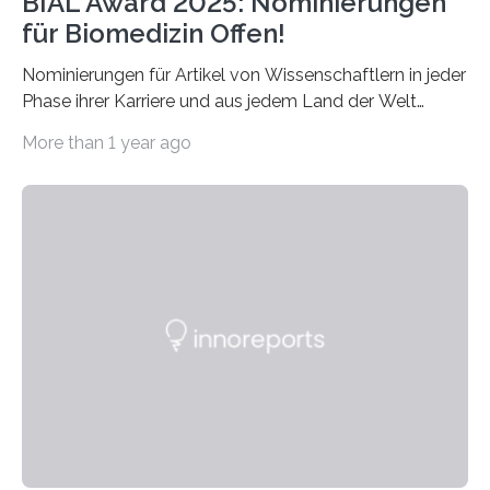
BIAL Award 2025: Nominierungen
für Biomedizin Offen!
Nominierungen für Artikel von Wissenschaftlern in jeder
Phase ihrer Karriere und aus jedem Land der Welt
willkommen sind Dieser internationale Preis wurde ins
More than 1 year ago
Leben gerufen, um die bemerkenswertesten
wissenschaftlichen Entdeckungen im biomedizinischen
Bereich auszuzeichnen. Er hat sich einen wachsenden
Ruf als Vorstufe zum Nobelpreis erarbeitet, da er in
einer früheren Ausgabe zwei Autoren auszeichnete, die
später mit dem Nobelpreis für Medizin geehrt wurden.
Die vierte Ausgabe des internationalen Preises der BIAL
Foundation, des BIAL Award in Biomedicine ist in
vollem…