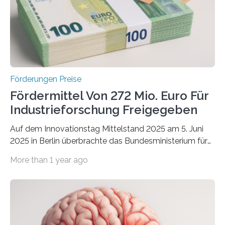
Förderungen Preise
Fördermittel Von 272 Mio. Euro Für
Industrieforschung Freigegeben
Auf dem Innovationstag Mittelstand 2025 am 5. Juni
2025 in Berlin überbrachte das Bundesministerium für
Wirtschaft und Energie eine gute Nachricht:
More than 1 year ago
Überplanmäßige Verpflichtungsermächtigungen in
Höhe von bis zu 272 Millionen Euro wurden in dieser
Woche vom Haushaltsausschuss freigegeben – unter
anderem zur Unterstützung der
Industrieforschungsprogramme Industrielle