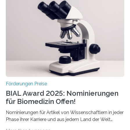
Schlaganfall“ mit Sitz in Würzburg fördert die
Schlaganfallforschung, um die Behandlung der
Betroffenen zu verbessern. Dazu schreibt sie auch in
diesem Jahr wieder deutschlandweit den Hentschel-
Preis aus. Er richtet sich gezielt an jüngere
Forscherinnen und Forscher unter 40 Jahren. Geehrt
werden soll eine herausragende Doktorarbeit oder eine
hochrangige wissenschaftliche Publikation zum Thema
Schlaganfall….
Förderungen Preise
BIAL Award 2025: Nominierungen
für Biomedizin Offen!
Nominierungen für Artikel von Wissenschaftlern in jeder
Phase ihrer Karriere und aus jedem Land der Welt
willkommen sind Dieser internationale Preis wurde ins