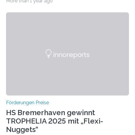
More than 1 year ago
Leben gerufen, um die bemerkenswertesten
wissenschaftlichen Entdeckungen im biomedizinischen
Bereich auszuzeichnen. Er hat sich einen wachsenden
Ruf als Vorstufe zum Nobelpreis erarbeitet, da er in
einer früheren Ausgabe zwei Autoren auszeichnete, die
später mit dem Nobelpreis für Medizin geehrt wurden.
Die vierte Ausgabe des internationalen Preises der BIAL
Foundation, des BIAL Award in Biomedicine ist in
vollem…
Förderungen Preise
HS Bremerhaven gewinnt
TROPHELIA 2025 mit „Flexi-
Nuggets“