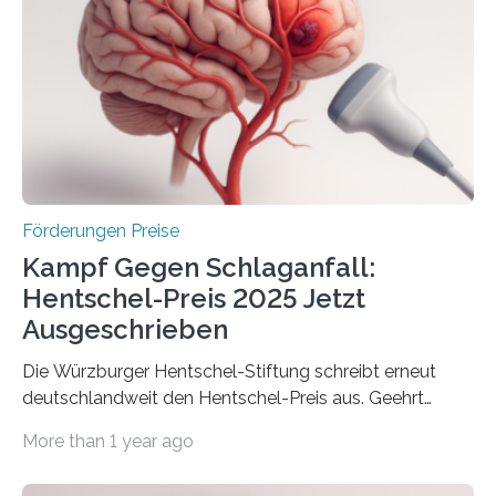
Gemeinschaftsforschung (IGF), Zentrales
Innovationsprogramm Mittelstand (ZIM) und
Innovationskompetenz INNO-KOM. Auf dem
Innovationstag Mittelstand 2025 am 5. Juni 2025 in
Berlin überbrachte das Bundesministerium für
Wirtschaft und Energie eine gute Nachricht:
Überplanmäßige Verpflichtungsermächtigungen in
Höhe…
Förderungen Preise
Kampf Gegen Schlaganfall:
Hentschel-Preis 2025 Jetzt
Ausgeschrieben
Die Würzburger Hentschel-Stiftung schreibt erneut
deutschlandweit den Hentschel-Preis aus. Geehrt
werden soll eine herausragende Doktorarbeit oder eine
More than 1 year ago
hochrangige wissenschaftliche Publikation zum Thema
Schlaganfall. Die Hentschel-Stiftung „Kampf dem