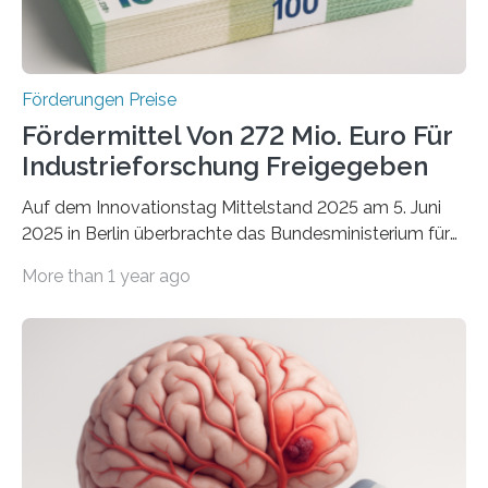
Förderungen Preise
Fördermittel Von 272 Mio. Euro Für
Industrieforschung Freigegeben
Auf dem Innovationstag Mittelstand 2025 am 5. Juni
2025 in Berlin überbrachte das Bundesministerium für
Wirtschaft und Energie eine gute Nachricht:
More than 1 year ago
Überplanmäßige Verpflichtungsermächtigungen in
Höhe von bis zu 272 Millionen Euro wurden in dieser
Woche vom Haushaltsausschuss freigegeben – unter
anderem zur Unterstützung der
Industrieforschungsprogramme Industrielle
Gemeinschaftsforschung (IGF), Zentrales
Innovationsprogramm Mittelstand (ZIM) und
Innovationskompetenz INNO-KOM. Auf dem