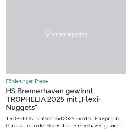
Ruf als Vorstufe zum Nobelpreis erarbeitet, da er in
einer früheren Ausgabe zwei Autoren auszeichnete, die
später mit dem Nobelpreis für Medizin geehrt wurden.
Die vierte Ausgabe des internationalen Preises der BIAL
Foundation, des BIAL Award in Biomedicine ist in
vollem…
Förderungen Preise
HS Bremerhaven gewinnt
TROPHELIA 2025 mit „Flexi-
Nuggets“
TROPHELIA Deutschland 2025: Gold für knusprigen
Genuss! Team der Hochschule Bremerhaven gewinnt