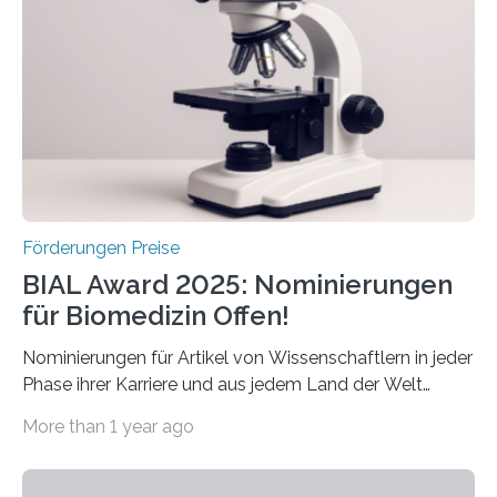
diesem Jahr wieder deutschlandweit den Hentschel-
Preis aus. Er richtet sich gezielt an jüngere
Forscherinnen und Forscher unter 40 Jahren. Geehrt
werden soll eine herausragende Doktorarbeit oder eine
hochrangige wissenschaftliche Publikation zum Thema
Schlaganfall….
Förderungen Preise
BIAL Award 2025: Nominierungen
für Biomedizin Offen!
Nominierungen für Artikel von Wissenschaftlern in jeder
Phase ihrer Karriere und aus jedem Land der Welt
willkommen sind Dieser internationale Preis wurde ins
More than 1 year ago
Leben gerufen, um die bemerkenswertesten
wissenschaftlichen Entdeckungen im biomedizinischen
Bereich auszuzeichnen. Er hat sich einen wachsenden