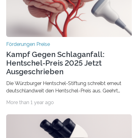
Innovationstag Mittelstand 2025 am 5. Juni 2025 in
Berlin überbrachte das Bundesministerium für
Wirtschaft und Energie eine gute Nachricht:
Überplanmäßige Verpflichtungsermächtigungen in
Höhe…
Förderungen Preise
Kampf Gegen Schlaganfall:
Hentschel-Preis 2025 Jetzt
Ausgeschrieben
Die Würzburger Hentschel-Stiftung schreibt erneut
deutschlandweit den Hentschel-Preis aus. Geehrt
werden soll eine herausragende Doktorarbeit oder eine
More than 1 year ago
hochrangige wissenschaftliche Publikation zum Thema
Schlaganfall. Die Hentschel-Stiftung „Kampf dem
Schlaganfall“ mit Sitz in Würzburg fördert die
Schlaganfallforschung, um die Behandlung der
Betroffenen zu verbessern. Dazu schreibt sie auch in