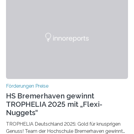
Bereich auszuzeichnen. Er hat sich einen wachsenden
Ruf als Vorstufe zum Nobelpreis erarbeitet, da er in
einer früheren Ausgabe zwei Autoren auszeichnete, die
später mit dem Nobelpreis für Medizin geehrt wurden.
Die vierte Ausgabe des internationalen Preises der BIAL
Foundation, des BIAL Award in Biomedicine ist in
vollem…
Förderungen Preise
HS Bremerhaven gewinnt
TROPHELIA 2025 mit „Flexi-
Nuggets“
TROPHELIA Deutschland 2025: Gold für knusprigen
Genuss! Team der Hochschule Bremerhaven gewinnt