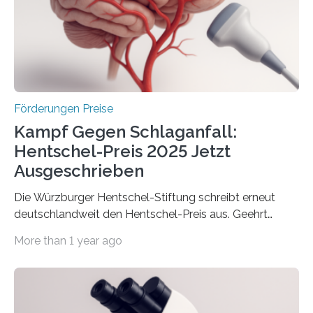
Innovationstag Mittelstand 2025 am 5. Juni 2025 in
Berlin überbrachte das Bundesministerium für
Wirtschaft und Energie eine gute Nachricht:
Überplanmäßige Verpflichtungsermächtigungen in
Höhe…
Förderungen Preise
Kampf Gegen Schlaganfall:
Hentschel-Preis 2025 Jetzt
Ausgeschrieben
Die Würzburger Hentschel-Stiftung schreibt erneut
deutschlandweit den Hentschel-Preis aus. Geehrt
werden soll eine herausragende Doktorarbeit oder eine
More than 1 year ago
hochrangige wissenschaftliche Publikation zum Thema
Schlaganfall. Die Hentschel-Stiftung „Kampf dem
Schlaganfall“ mit Sitz in Würzburg fördert die
Schlaganfallforschung, um die Behandlung der