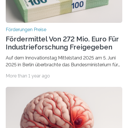
Förderungen Preise
Fördermittel Von 272 Mio. Euro Für
Industrieforschung Freigegeben
Auf dem Innovationstag Mittelstand 2025 am 5. Juni
2025 in Berlin überbrachte das Bundesministerium für
Wirtschaft und Energie eine gute Nachricht:
More than 1 year ago
Überplanmäßige Verpflichtungsermächtigungen in
Höhe von bis zu 272 Millionen Euro wurden in dieser
Woche vom Haushaltsausschuss freigegeben – unter
anderem zur Unterstützung der
Industrieforschungsprogramme Industrielle
Gemeinschaftsforschung (IGF), Zentrales
Innovationsprogramm Mittelstand (ZIM) und
Innovationskompetenz INNO-KOM. Auf dem