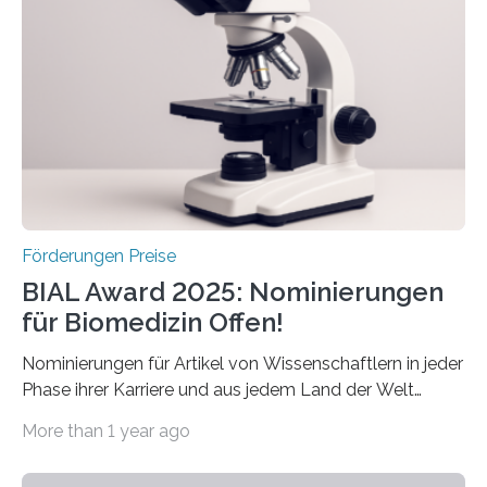
Betroffenen zu verbessern. Dazu schreibt sie auch in
diesem Jahr wieder deutschlandweit den Hentschel-
Preis aus. Er richtet sich gezielt an jüngere
Forscherinnen und Forscher unter 40 Jahren. Geehrt
werden soll eine herausragende Doktorarbeit oder eine
hochrangige wissenschaftliche Publikation zum Thema
Schlaganfall….
Förderungen Preise
BIAL Award 2025: Nominierungen
für Biomedizin Offen!
Nominierungen für Artikel von Wissenschaftlern in jeder
Phase ihrer Karriere und aus jedem Land der Welt
willkommen sind Dieser internationale Preis wurde ins
More than 1 year ago
Leben gerufen, um die bemerkenswertesten
wissenschaftlichen Entdeckungen im biomedizinischen