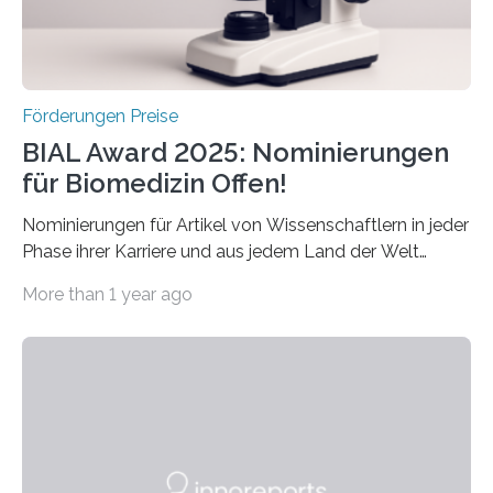
Schlaganfall….
Förderungen Preise
BIAL Award 2025: Nominierungen
für Biomedizin Offen!
Nominierungen für Artikel von Wissenschaftlern in jeder
Phase ihrer Karriere und aus jedem Land der Welt
willkommen sind Dieser internationale Preis wurde ins
More than 1 year ago
Leben gerufen, um die bemerkenswertesten
wissenschaftlichen Entdeckungen im biomedizinischen
Bereich auszuzeichnen. Er hat sich einen wachsenden
Ruf als Vorstufe zum Nobelpreis erarbeitet, da er in
einer früheren Ausgabe zwei Autoren auszeichnete, die
später mit dem Nobelpreis für Medizin geehrt wurden.
Die vierte Ausgabe des internationalen Preises der BIAL
Foundation, des BIAL Award in Biomedicine ist in