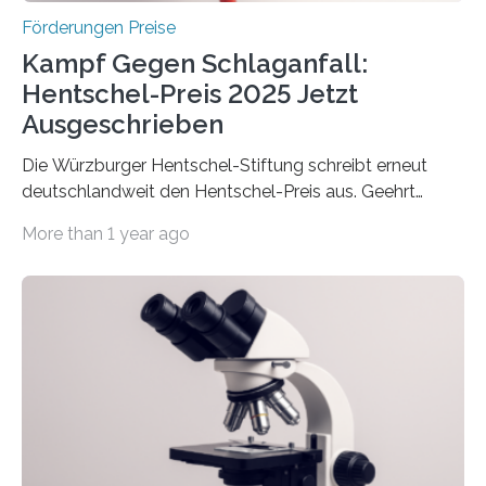
Förderungen Preise
Kampf Gegen Schlaganfall:
Hentschel-Preis 2025 Jetzt
Ausgeschrieben
Die Würzburger Hentschel-Stiftung schreibt erneut
deutschlandweit den Hentschel-Preis aus. Geehrt
werden soll eine herausragende Doktorarbeit oder eine
More than 1 year ago
hochrangige wissenschaftliche Publikation zum Thema
Schlaganfall. Die Hentschel-Stiftung „Kampf dem
Schlaganfall“ mit Sitz in Würzburg fördert die
Schlaganfallforschung, um die Behandlung der
Betroffenen zu verbessern. Dazu schreibt sie auch in
diesem Jahr wieder deutschlandweit den Hentschel-
Preis aus. Er richtet sich gezielt an jüngere
Forscherinnen und Forscher unter 40 Jahren. Geehrt
werden soll eine herausragende Doktorarbeit oder eine
hochrangige wissenschaftliche Publikation zum Thema