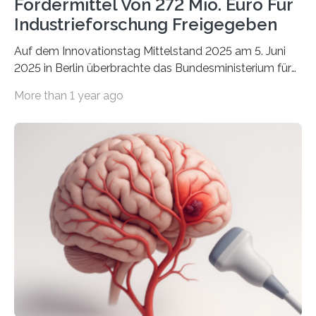
Fördermittel Von 272 Mio. Euro Für
Industrieforschung Freigegeben
Auf dem Innovationstag Mittelstand 2025 am 5. Juni
2025 in Berlin überbrachte das Bundesministerium für
Wirtschaft und Energie eine gute Nachricht:
More than 1 year ago
Überplanmäßige Verpflichtungsermächtigungen in
Höhe von bis zu 272 Millionen Euro wurden in dieser
Woche vom Haushaltsausschuss freigegeben – unter
anderem zur Unterstützung der
Industrieforschungsprogramme Industrielle
Gemeinschaftsforschung (IGF), Zentrales
Innovationsprogramm Mittelstand (ZIM) und
Innovationskompetenz INNO-KOM. Auf dem
Innovationstag Mittelstand 2025 am 5. Juni 2025 in
Berlin überbrachte das Bundesministerium für
Wirtschaft und Energie eine gute Nachricht:
Überplanmäßige Verpflichtungsermächtigungen in
Höhe…