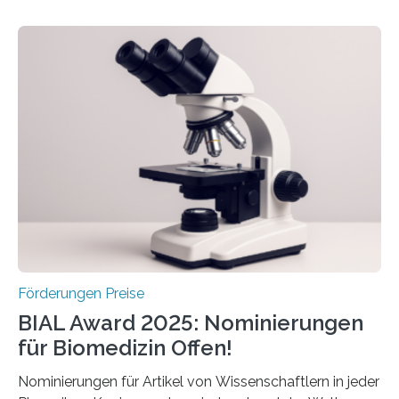
hochrangige wissenschaftliche Publikation zum Thema
Schlaganfall. Die Hentschel-Stiftung „Kampf dem
Schlaganfall“ mit Sitz in Würzburg fördert die
Schlaganfallforschung, um die Behandlung der
Betroffenen zu verbessern. Dazu schreibt sie auch in
diesem Jahr wieder deutschlandweit den Hentschel-
Preis aus. Er richtet sich gezielt an jüngere
Forscherinnen und Forscher unter 40 Jahren. Geehrt
werden soll eine herausragende Doktorarbeit oder eine
hochrangige wissenschaftliche Publikation zum Thema
Schlaganfall….
Förderungen Preise
BIAL Award 2025: Nominierungen
für Biomedizin Offen!
Nominierungen für Artikel von Wissenschaftlern in jeder