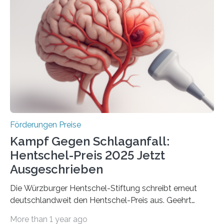
Industrieforschungsprogramme Industrielle
Gemeinschaftsforschung (IGF), Zentrales
Innovationsprogramm Mittelstand (ZIM) und
Innovationskompetenz INNO-KOM. Auf dem
Innovationstag Mittelstand 2025 am 5. Juni 2025 in
Berlin überbrachte das Bundesministerium für
Wirtschaft und Energie eine gute Nachricht:
Überplanmäßige Verpflichtungsermächtigungen in
Höhe…
Förderungen Preise
Kampf Gegen Schlaganfall:
Hentschel-Preis 2025 Jetzt
Ausgeschrieben
Die Würzburger Hentschel-Stiftung schreibt erneut
deutschlandweit den Hentschel-Preis aus. Geehrt
werden soll eine herausragende Doktorarbeit oder eine
More than 1 year ago