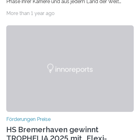
Phase ihrer Karriere und aus jedem Land der Welt
willkommen sind Dieser internationale Preis wurde ins
More than 1 year ago
Leben gerufen, um die bemerkenswertesten
wissenschaftlichen Entdeckungen im biomedizinischen
Bereich auszuzeichnen. Er hat sich einen wachsenden
Ruf als Vorstufe zum Nobelpreis erarbeitet, da er in
einer früheren Ausgabe zwei Autoren auszeichnete, die
später mit dem Nobelpreis für Medizin geehrt wurden.
Die vierte Ausgabe des internationalen Preises der BIAL
Foundation, des BIAL Award in Biomedicine ist in
vollem…
Förderungen Preise
HS Bremerhaven gewinnt
TROPHELIA 2025 mit „Flexi-