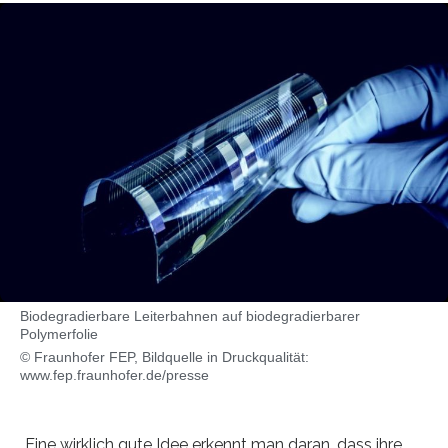
Biodegradierbare Leiterbahnen auf biodegradierbarer
Polymerfolie
© Fraunhofer FEP, Bildquelle in Druckqualität:
www.fep.fraunhofer.de/presse
„Eine wirklich gute Idee erkennt man daran, dass ihre