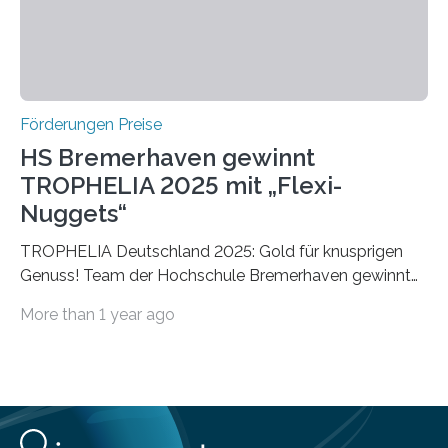
Förderungen Preise
HS Bremerhaven gewinnt
TROPHELIA 2025 mit „Flexi-
Nuggets“
TROPHELIA Deutschland 2025: Gold für knusprigen
Genuss! Team der Hochschule Bremerhaven gewinnt
mit “Flexi-Nuggets” und vertritt Deutschland bei
More than 1 year ago
ECOTROPHELIAMit der Produktidee “Flexi-Nuggets”
gewinnt das Studierenden-Team der Hochschule
Bremerhaven den diesjährigen TROPHELIA-
Wettbewerb. Der Ideenwettbewerb richtet sich an
Studierende der Lebensmittelwissenschaften und
wurde zum 16. Mal durch den Forschungskreis der