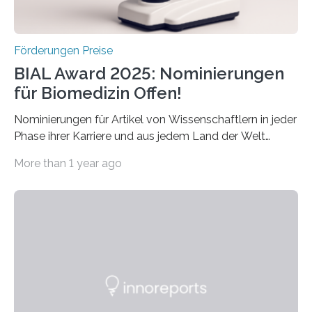
Förderungen Preise
BIAL Award 2025: Nominierungen
für Biomedizin Offen!
Nominierungen für Artikel von Wissenschaftlern in jeder
Phase ihrer Karriere und aus jedem Land der Welt
willkommen sind Dieser internationale Preis wurde ins
More than 1 year ago
Leben gerufen, um die bemerkenswertesten
wissenschaftlichen Entdeckungen im biomedizinischen
Bereich auszuzeichnen. Er hat sich einen wachsenden
Ruf als Vorstufe zum Nobelpreis erarbeitet, da er in
einer früheren Ausgabe zwei Autoren auszeichnete, die
später mit dem Nobelpreis für Medizin geehrt wurden.
Die vierte Ausgabe des internationalen Preises der BIAL
Foundation, des BIAL Award in Biomedicine ist in
vollem…