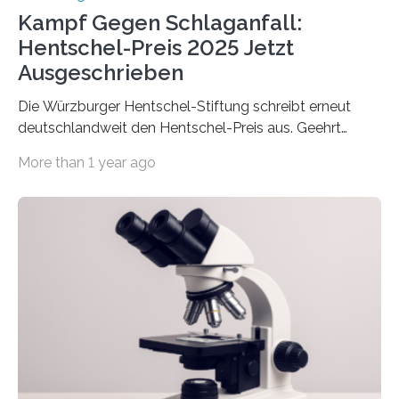
Kampf Gegen Schlaganfall:
Hentschel-Preis 2025 Jetzt
Ausgeschrieben
Die Würzburger Hentschel-Stiftung schreibt erneut
deutschlandweit den Hentschel-Preis aus. Geehrt
werden soll eine herausragende Doktorarbeit oder eine
More than 1 year ago
hochrangige wissenschaftliche Publikation zum Thema
Schlaganfall. Die Hentschel-Stiftung „Kampf dem
Schlaganfall“ mit Sitz in Würzburg fördert die
Schlaganfallforschung, um die Behandlung der
Betroffenen zu verbessern. Dazu schreibt sie auch in
diesem Jahr wieder deutschlandweit den Hentschel-
Preis aus. Er richtet sich gezielt an jüngere
Forscherinnen und Forscher unter 40 Jahren. Geehrt
werden soll eine herausragende Doktorarbeit oder eine
hochrangige wissenschaftliche Publikation zum Thema
Schlaganfall….