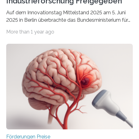
Industrieforschung Freigegeben
Auf dem Innovationstag Mittelstand 2025 am 5. Juni
2025 in Berlin überbrachte das Bundesministerium für
Wirtschaft und Energie eine gute Nachricht:
More than 1 year ago
Überplanmäßige Verpflichtungsermächtigungen in
Höhe von bis zu 272 Millionen Euro wurden in dieser
Woche vom Haushaltsausschuss freigegeben – unter
anderem zur Unterstützung der
Industrieforschungsprogramme Industrielle
Gemeinschaftsforschung (IGF), Zentrales
Innovationsprogramm Mittelstand (ZIM) und
Innovationskompetenz INNO-KOM. Auf dem
Innovationstag Mittelstand 2025 am 5. Juni 2025 in
Berlin überbrachte das Bundesministerium für
Wirtschaft und Energie eine gute Nachricht:
Überplanmäßige Verpflichtungsermächtigungen in
Höhe…
Förderungen Preise