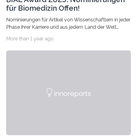
für Biomedizin Offen!
Nominierungen für Artikel von Wissenschaftlern in jeder
Phase ihrer Karriere und aus jedem Land der Welt
willkommen sind Dieser internationale Preis wurde ins
More than 1 year ago
Leben gerufen, um die bemerkenswertesten
wissenschaftlichen Entdeckungen im biomedizinischen
Bereich auszuzeichnen. Er hat sich einen wachsenden
Ruf als Vorstufe zum Nobelpreis erarbeitet, da er in
einer früheren Ausgabe zwei Autoren auszeichnete, die
später mit dem Nobelpreis für Medizin geehrt wurden.
Die vierte Ausgabe des internationalen Preises der BIAL
Foundation, des BIAL Award in Biomedicine ist in
vollem…