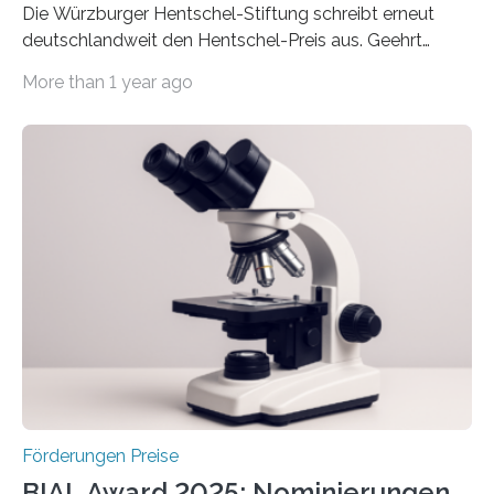
Die Würzburger Hentschel-Stiftung schreibt erneut
deutschlandweit den Hentschel-Preis aus. Geehrt
werden soll eine herausragende Doktorarbeit oder eine
More than 1 year ago
hochrangige wissenschaftliche Publikation zum Thema
Schlaganfall. Die Hentschel-Stiftung „Kampf dem
Schlaganfall“ mit Sitz in Würzburg fördert die
Schlaganfallforschung, um die Behandlung der
Betroffenen zu verbessern. Dazu schreibt sie auch in
diesem Jahr wieder deutschlandweit den Hentschel-
Preis aus. Er richtet sich gezielt an jüngere
Forscherinnen und Forscher unter 40 Jahren. Geehrt
werden soll eine herausragende Doktorarbeit oder eine
hochrangige wissenschaftliche Publikation zum Thema
Schlaganfall….
Förderungen Preise
BIAL Award 2025: Nominierungen