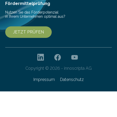
Franziska Diebel, Pauline Hoffmann und Yusuf Toprak
Fördermittelprüfung
entwickelt. Mit nur…
Nutzen Sie das Förderpotenzial
in Ihrem Unternehmen optimal aus?
JETZT PRÜFEN
Copyright © 2026 - innoscripta AG
Impressum
Datenschutz