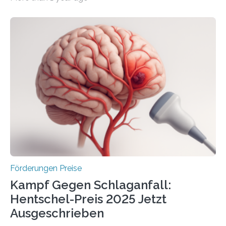
Überplanmäßige Verpflichtungsermächtigungen in
Höhe von bis zu 272 Millionen Euro wurden in dieser
Woche vom Haushaltsausschuss freigegeben – unter
anderem zur Unterstützung der
Industrieforschungsprogramme Industrielle
Gemeinschaftsforschung (IGF), Zentrales
Innovationsprogramm Mittelstand (ZIM) und
Innovationskompetenz INNO-KOM. Auf dem
Innovationstag Mittelstand 2025 am 5. Juni 2025 in
Berlin überbrachte das Bundesministerium für
Wirtschaft und Energie eine gute Nachricht:
Überplanmäßige Verpflichtungsermächtigungen in
Höhe…
Förderungen Preise
Kampf Gegen Schlaganfall:
Hentschel-Preis 2025 Jetzt
Ausgeschrieben