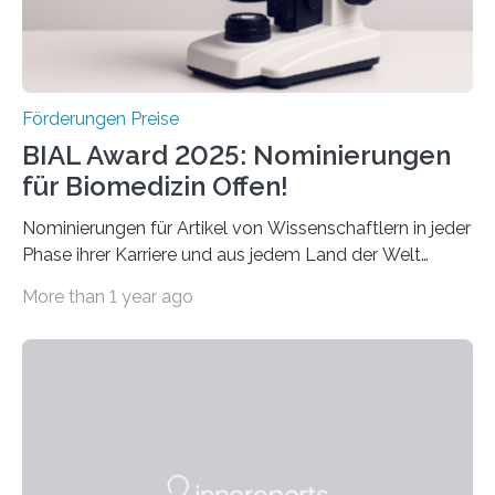
Schlaganfall….
Förderungen Preise
BIAL Award 2025: Nominierungen
für Biomedizin Offen!
Nominierungen für Artikel von Wissenschaftlern in jeder
Phase ihrer Karriere und aus jedem Land der Welt
willkommen sind Dieser internationale Preis wurde ins
More than 1 year ago
Leben gerufen, um die bemerkenswertesten
wissenschaftlichen Entdeckungen im biomedizinischen
Bereich auszuzeichnen. Er hat sich einen wachsenden
Ruf als Vorstufe zum Nobelpreis erarbeitet, da er in
einer früheren Ausgabe zwei Autoren auszeichnete, die
später mit dem Nobelpreis für Medizin geehrt wurden.
Die vierte Ausgabe des internationalen Preises der BIAL
Foundation, des BIAL Award in Biomedicine ist in