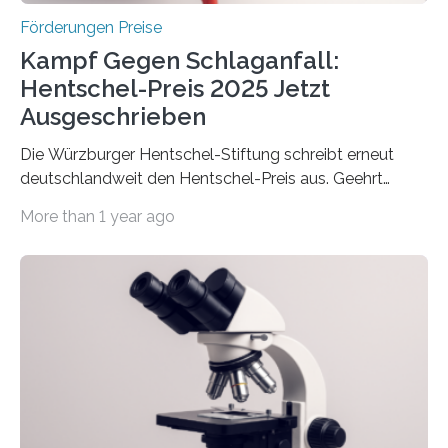
Förderungen Preise
Kampf Gegen Schlaganfall:
Hentschel-Preis 2025 Jetzt
Ausgeschrieben
Die Würzburger Hentschel-Stiftung schreibt erneut
deutschlandweit den Hentschel-Preis aus. Geehrt
werden soll eine herausragende Doktorarbeit oder eine
More than 1 year ago
hochrangige wissenschaftliche Publikation zum Thema
Schlaganfall. Die Hentschel-Stiftung „Kampf dem
Schlaganfall“ mit Sitz in Würzburg fördert die
Schlaganfallforschung, um die Behandlung der
Betroffenen zu verbessern. Dazu schreibt sie auch in
diesem Jahr wieder deutschlandweit den Hentschel-
Preis aus. Er richtet sich gezielt an jüngere
Forscherinnen und Forscher unter 40 Jahren. Geehrt
werden soll eine herausragende Doktorarbeit oder eine
hochrangige wissenschaftliche Publikation zum Thema