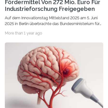
Fördermittel Von 272 Mio. Euro Für
Industrieforschung Freigegeben
Auf dem Innovationstag Mittelstand 2025 am 5. Juni
2025 in Berlin überbrachte das Bundesministerium für
Wirtschaft und Energie eine gute Nachricht:
More than 1 year ago
Überplanmäßige Verpflichtungsermächtigungen in
Höhe von bis zu 272 Millionen Euro wurden in dieser
Woche vom Haushaltsausschuss freigegeben – unter
anderem zur Unterstützung der
Industrieforschungsprogramme Industrielle
Gemeinschaftsforschung (IGF), Zentrales
Innovationsprogramm Mittelstand (ZIM) und
Innovationskompetenz INNO-KOM. Auf dem
Innovationstag Mittelstand 2025 am 5. Juni 2025 in
Berlin überbrachte das Bundesministerium für
Wirtschaft und Energie eine gute Nachricht:
Überplanmäßige Verpflichtungsermächtigungen in
Höhe…