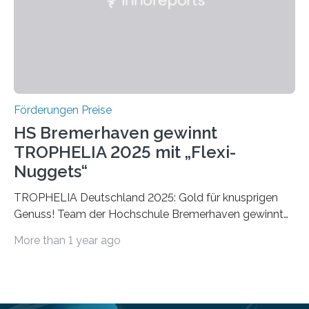
vollem…
Förderungen Preise
HS Bremerhaven gewinnt
TROPHELIA 2025 mit „Flexi-
Nuggets“
TROPHELIA Deutschland 2025: Gold für knusprigen
Genuss! Team der Hochschule Bremerhaven gewinnt
mit “Flexi-Nuggets” und vertritt Deutschland bei
More than 1 year ago
ECOTROPHELIAMit der Produktidee “Flexi-Nuggets”
gewinnt das Studierenden-Team der Hochschule
Bremerhaven den diesjährigen TROPHELIA-
Wettbewerb. Der Ideenwettbewerb richtet sich an