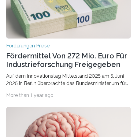
Förderungen Preise
Fördermittel Von 272 Mio. Euro Für
Industrieforschung Freigegeben
Auf dem Innovationstag Mittelstand 2025 am 5. Juni
2025 in Berlin überbrachte das Bundesministerium für
Wirtschaft und Energie eine gute Nachricht:
More than 1 year ago
Überplanmäßige Verpflichtungsermächtigungen in
Höhe von bis zu 272 Millionen Euro wurden in dieser
Woche vom Haushaltsausschuss freigegeben – unter
anderem zur Unterstützung der
Industrieforschungsprogramme Industrielle
Gemeinschaftsforschung (IGF), Zentrales