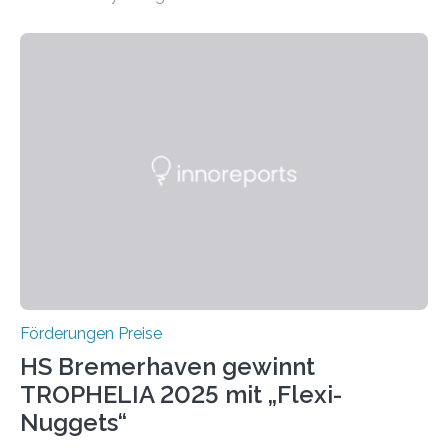
Leben gerufen, um die bemerkenswertesten
wissenschaftlichen Entdeckungen im biomedizinischen
Bereich auszuzeichnen. Er hat sich einen wachsenden
Ruf als Vorstufe zum Nobelpreis erarbeitet, da er in
einer früheren Ausgabe zwei Autoren auszeichnete, die
später mit dem Nobelpreis für Medizin geehrt wurden.
Die vierte Ausgabe des internationalen Preises der BIAL
Foundation, des BIAL Award in Biomedicine ist in
vollem…
Förderungen Preise
HS Bremerhaven gewinnt
TROPHELIA 2025 mit „Flexi-
Nuggets“