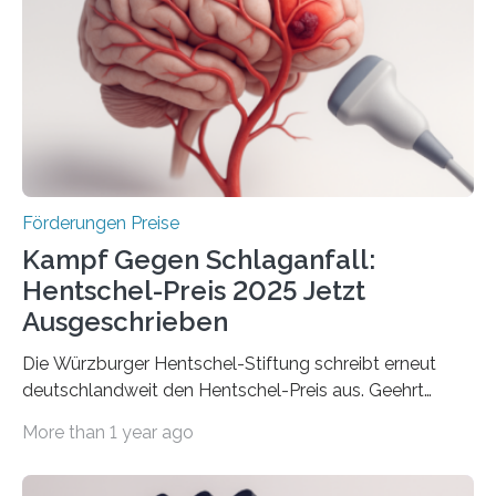
Innovationsprogramm Mittelstand (ZIM) und
Innovationskompetenz INNO-KOM. Auf dem
Innovationstag Mittelstand 2025 am 5. Juni 2025 in
Berlin überbrachte das Bundesministerium für
Wirtschaft und Energie eine gute Nachricht:
Überplanmäßige Verpflichtungsermächtigungen in
Höhe…
Förderungen Preise
Kampf Gegen Schlaganfall:
Hentschel-Preis 2025 Jetzt
Ausgeschrieben
Die Würzburger Hentschel-Stiftung schreibt erneut
deutschlandweit den Hentschel-Preis aus. Geehrt
werden soll eine herausragende Doktorarbeit oder eine
More than 1 year ago
hochrangige wissenschaftliche Publikation zum Thema
Schlaganfall. Die Hentschel-Stiftung „Kampf dem