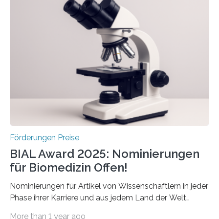
Schlaganfall“ mit Sitz in Würzburg fördert die
Schlaganfallforschung, um die Behandlung der
Betroffenen zu verbessern. Dazu schreibt sie auch in
diesem Jahr wieder deutschlandweit den Hentschel-
Preis aus. Er richtet sich gezielt an jüngere
Forscherinnen und Forscher unter 40 Jahren. Geehrt
werden soll eine herausragende Doktorarbeit oder eine
hochrangige wissenschaftliche Publikation zum Thema
Schlaganfall….
Förderungen Preise
BIAL Award 2025: Nominierungen
für Biomedizin Offen!
Nominierungen für Artikel von Wissenschaftlern in jeder
Phase ihrer Karriere und aus jedem Land der Welt
willkommen sind Dieser internationale Preis wurde ins
More than 1 year ago