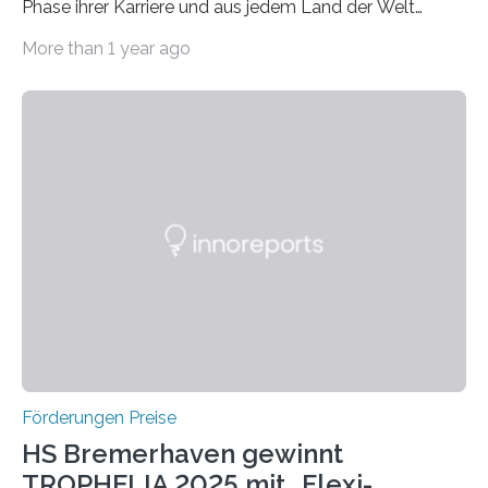
Phase ihrer Karriere und aus jedem Land der Welt
willkommen sind Dieser internationale Preis wurde ins
More than 1 year ago
Leben gerufen, um die bemerkenswertesten
wissenschaftlichen Entdeckungen im biomedizinischen
Bereich auszuzeichnen. Er hat sich einen wachsenden
Ruf als Vorstufe zum Nobelpreis erarbeitet, da er in
einer früheren Ausgabe zwei Autoren auszeichnete, die
später mit dem Nobelpreis für Medizin geehrt wurden.
Die vierte Ausgabe des internationalen Preises der BIAL
Foundation, des BIAL Award in Biomedicine ist in
vollem…
Förderungen Preise
HS Bremerhaven gewinnt
TROPHELIA 2025 mit „Flexi-