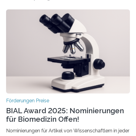
hochrangige wissenschaftliche Publikation zum Thema
Schlaganfall. Die Hentschel-Stiftung „Kampf dem
Schlaganfall“ mit Sitz in Würzburg fördert die
Schlaganfallforschung, um die Behandlung der
Betroffenen zu verbessern. Dazu schreibt sie auch in
diesem Jahr wieder deutschlandweit den Hentschel-
Preis aus. Er richtet sich gezielt an jüngere
Forscherinnen und Forscher unter 40 Jahren. Geehrt
werden soll eine herausragende Doktorarbeit oder eine
hochrangige wissenschaftliche Publikation zum Thema
Schlaganfall….
Förderungen Preise
BIAL Award 2025: Nominierungen
für Biomedizin Offen!
Nominierungen für Artikel von Wissenschaftlern in jeder