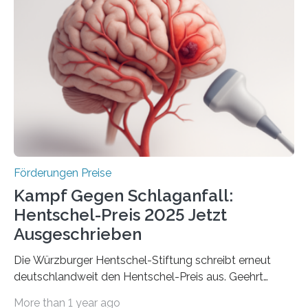
Industrieforschungsprogramme Industrielle
Gemeinschaftsforschung (IGF), Zentrales
Innovationsprogramm Mittelstand (ZIM) und
Innovationskompetenz INNO-KOM. Auf dem
Innovationstag Mittelstand 2025 am 5. Juni 2025 in
Berlin überbrachte das Bundesministerium für
Wirtschaft und Energie eine gute Nachricht:
Überplanmäßige Verpflichtungsermächtigungen in
Höhe…
Förderungen Preise
Kampf Gegen Schlaganfall:
Hentschel-Preis 2025 Jetzt
Ausgeschrieben
Die Würzburger Hentschel-Stiftung schreibt erneut
deutschlandweit den Hentschel-Preis aus. Geehrt
werden soll eine herausragende Doktorarbeit oder eine
More than 1 year ago